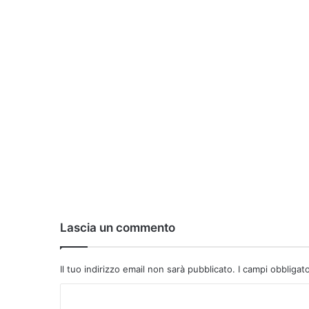
Lascia un commento
Il tuo indirizzo email non sarà pubblicato.
I campi obbligat
C