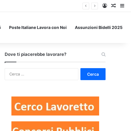
Accedi
Un art
Bar
5
Poste Italiane Lavora con Noi
Assunzioni Bidelli 2025
Dove ti piacerebbe lavorare?
Ricerca
per: