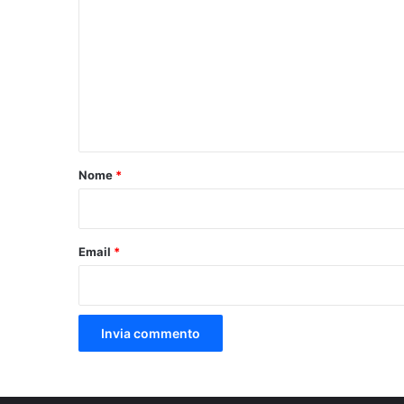
o
m
m
e
n
t
o
Nome
*
*
Email
*