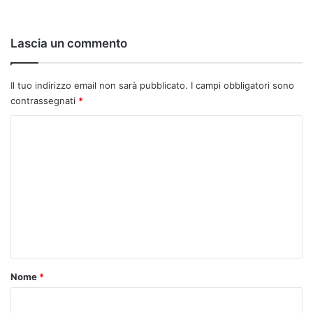
Lascia un commento
Il tuo indirizzo email non sarà pubblicato.
I campi obbligatori sono
contrassegnati
*
C
o
m
m
e
n
t
o
Nome
*
*