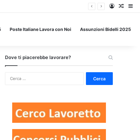
Accedi
Un art
Bar
5
Poste Italiane Lavora con Noi
Assunzioni Bidelli 2025
Dove ti piacerebbe lavorare?
Ricerca
per: