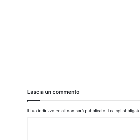
Lascia un commento
Il tuo indirizzo email non sarà pubblicato.
I campi obbligat
C
o