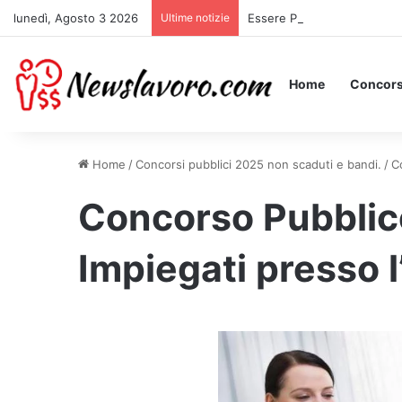
lunedì, Agosto 3 2026
Ultime notizie
Essere Pagati per Stare a L
Home
Concors
Home
/
Concorsi pubblici 2025 non scaduti e bandi.
/
C
Concorso Pubblic
Impiegati presso l