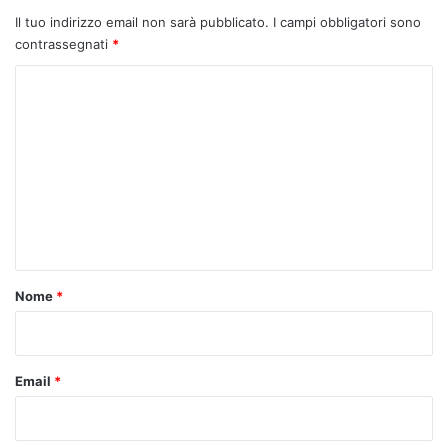
Il tuo indirizzo email non sarà pubblicato.
I campi obbligatori sono
contrassegnati
*
C
o
m
m
e
n
t
o
Nome
*
*
Email
*