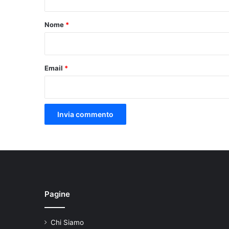
t
o
Nome
*
*
Email
*
Pagine
Chi Siamo