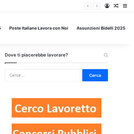
Accedi
Un art
Bar
5
Poste Italiane Lavora con Noi
Assunzioni Bidelli 2025
Dove ti piacerebbe lavorare?
Ricerca
per: