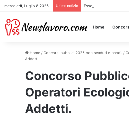
mercoledì, Luglio 8 2026
Ultime notizie
Essere Pagati per Stare a
Home
Concors
Home
/
Concorsi pubblici 2025 non scaduti e bandi.
/
C
Addetti.
Concorso Pubblic
Operatori Ecologici
Addetti.