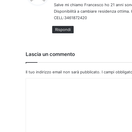
Salve mi chiamo Francesco ho 21 anni sono
e
Disponibilità a cambiare residenza ottima. 
t
CELL:3461872420
t
o
Rispondi
:
Lascia un commento
Il tuo indirizzo email non sarà pubblicato.
I campi obbligat
C
o
m
m
e
n