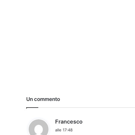
Un commento
h
Francesco
a
alle 17:48
d