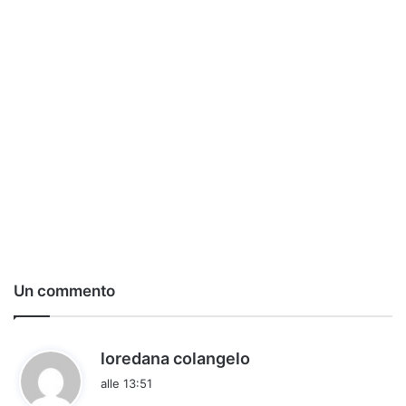
Un commento
h
loredana colangelo
a
alle 13:51
d