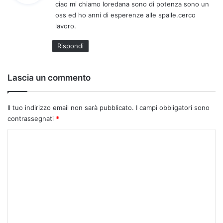
ciao mi chiamo loredana sono di potenza sono un
e
oss ed ho anni di esperenze alle spalle.cerco
t
lavoro.
t
o
Rispondi
:
Lascia un commento
Il tuo indirizzo email non sarà pubblicato.
I campi obbligatori sono
contrassegnati
*
C
o
m
m
e
n