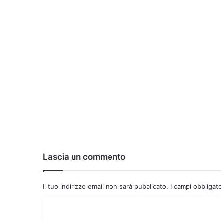
Lascia un commento
Il tuo indirizzo email non sarà pubblicato.
I campi obbligat
C
o