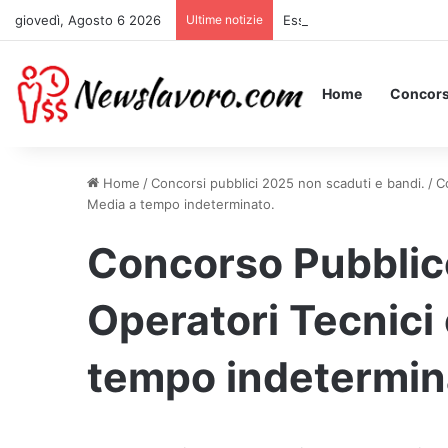
giovedì, Agosto 6 2026
Ultime notizie
Essere Pagati per Stare a 
Home
Concors
Home
/
Concorsi pubblici 2025 non scaduti e bandi.
/
C
Media a tempo indeterminato.
Concorso Pubblic
Operatori Tecnici
tempo indetermin