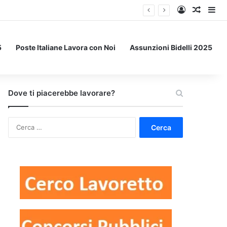
Accedi
Un art
Bar
5
Poste Italiane Lavora con Noi
Assunzioni Bidelli 2025
Dove ti piacerebbe lavorare?
Ricerca
per: