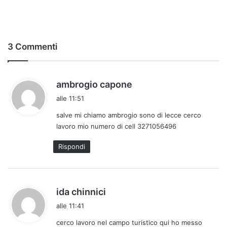
3 Commenti
h
ambrogio capone
a
alle 11:51
d
salve mi chiamo ambrogio sono di lecce cerco
e
lavoro mio numero di cell 3271056496
t
t
Rispondi
o
:
h
ida chinnici
a
alle 11:41
d
cerco lavoro nel campo turistico qui ho messo
e