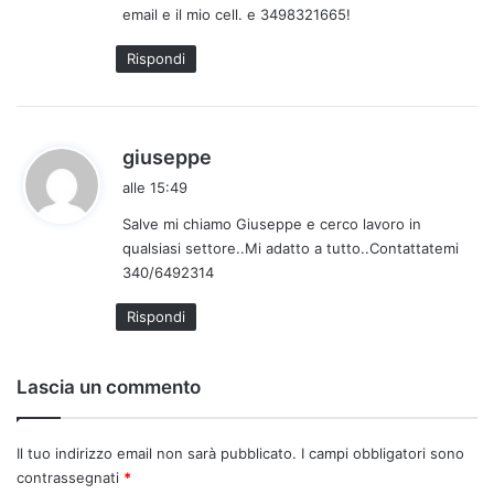
email e il mio cell. e 3498321665!
t
t
Rispondi
o
:
h
giuseppe
a
alle 15:49
d
Salve mi chiamo Giuseppe e cerco lavoro in
e
qualsiasi settore..Mi adatto a tutto..Contattatemi
t
340/6492314
t
o
Rispondi
:
Lascia un commento
Il tuo indirizzo email non sarà pubblicato.
I campi obbligatori sono
contrassegnati
*