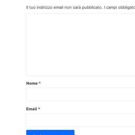
Il tuo indirizzo email non sarà pubblicato.
I campi obbligat
C
o
m
m
e
n
t
o
Nome
*
*
Email
*