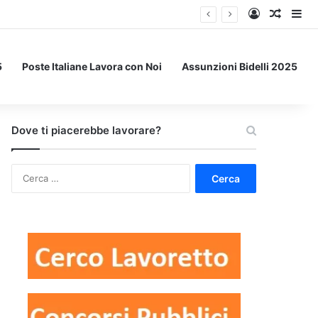
Accedi
Un art
Bar
5
Poste Italiane Lavora con Noi
Assunzioni Bidelli 2025
Dove ti piacerebbe lavorare?
Ricerca
per: