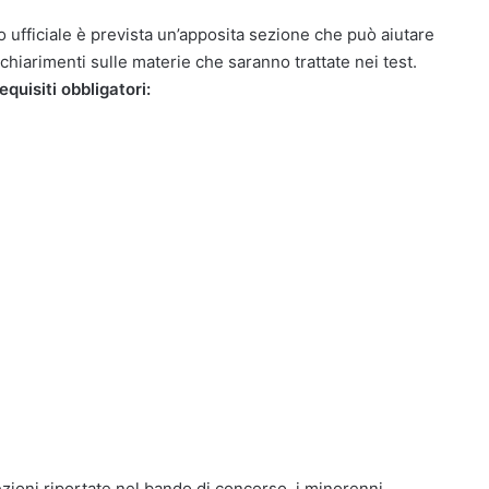
ito ufficiale è prevista un’apposita sezione che può aiutare
chiarimenti sulle materie che saranno trattate nei test.
quisiti obbligatori:
zioni riportate nel bando di concorso, i minorenni