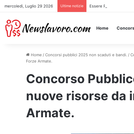
mercoledì, Luglio 29 2026
Ultime notizie
Essere Pagati per Stare 
Home
Concors
Home
/
Concorsi pubblici 2025 non scaduti e bandi.
/
C
Forze Armate.
Concorso Pubblic
nuove risorse da i
Armate.