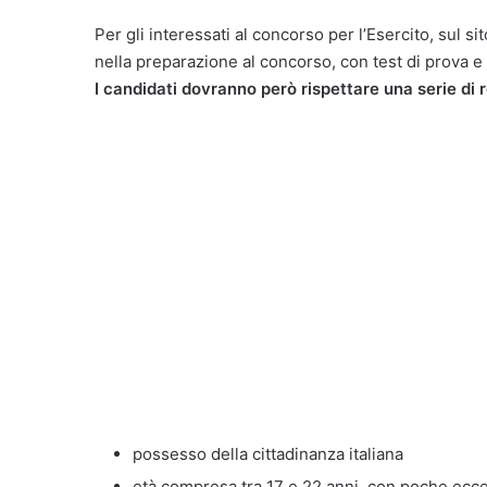
Per gli interessati al concorso per l’Esercito, sul s
nella preparazione al concorso, con test di prova e 
I candidati dovranno però rispettare una serie di re
possesso della cittadinanza italiana
età compresa tra 17 e 22 anni, con poche ecce