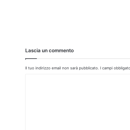
Lascia un commento
Il tuo indirizzo email non sarà pubblicato.
I campi obbligat
C
o
m
m
e
n