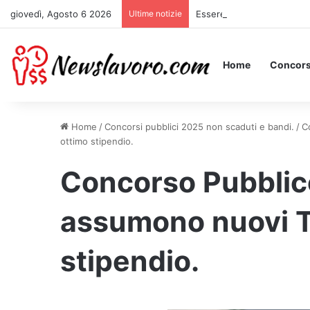
giovedì, Agosto 6 2026
Ultime notizie
Essere Pagati per Stare a 
Home
Concors
Home
/
Concorsi pubblici 2025 non scaduti e bandi.
/
C
ottimo stipendio.
Concorso Pubblic
assumono nuovi T
stipendio.