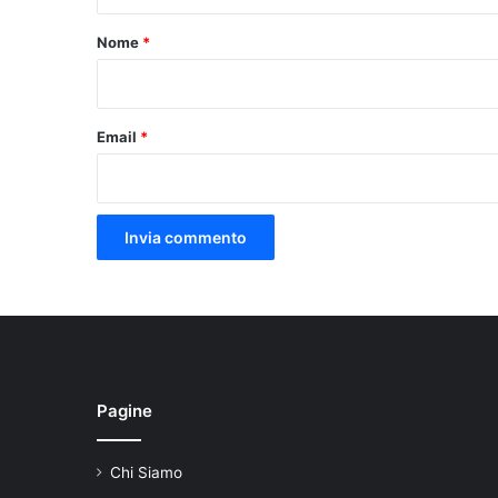
t
o
Nome
*
*
Email
*
Pagine
Chi Siamo