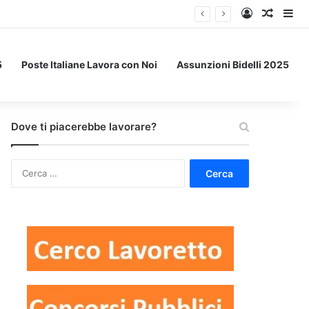
Accedi
Un art
Bar
5
Poste Italiane Lavora con Noi
Assunzioni Bidelli 2025
Dove ti piacerebbe lavorare?
Ricerca
per: