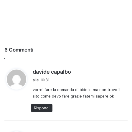
6 Commenti
h
davide capalbo
a
alle 10:31
d
vorrei fare la domanda di bidello ma non trovo il
e
sito come devo fare grazie fatemi sapere ok
t
t
Rispondi
o
: