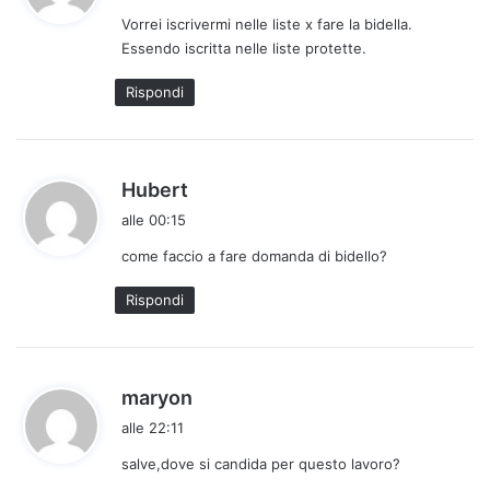
d
Vorrei iscrivermi nelle liste x fare la bidella.
e
Essendo iscritta nelle liste protette.
t
t
Rispondi
o
:
h
Hubert
a
alle 00:15
d
come faccio a fare domanda di bidello?
e
t
Rispondi
t
o
:
h
maryon
a
alle 22:11
d
salve,dove si candida per questo lavoro?
e