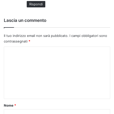
t
Rispondi
t
o
:
Lascia un commento
Il tuo indirizzo email non sarà pubblicato.
I campi obbligatori sono
contrassegnati
*
C
o
m
m
e
n
t
o
Nome
*
*