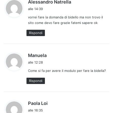
h
Alessandro Natrella
a
alle 14:39
d
vorrei fare la domanda di bidello ma non trovo il
e
sito come devo fare grazie fatemi sapere ok
t
t
Rispondi
o
:
h
Manuela
a
alle 12:28
d
Come si fa per avere il modulo per fare la bidella?
e
t
Rispondi
t
o
:
h
Paola Loi
a
alle 16:35