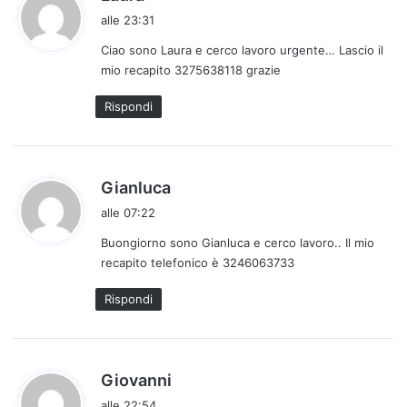
a
alle 23:31
d
Ciao sono Laura e cerco lavoro urgente… Lascio il
e
mio recapito 3275638118 grazie
t
t
Rispondi
o
:
h
Gianluca
a
alle 07:22
d
Buongiorno sono Gianluca e cerco lavoro.. Il mio
e
recapito telefonico è 3246063733
t
t
Rispondi
o
:
h
Giovanni
a
alle 22:54