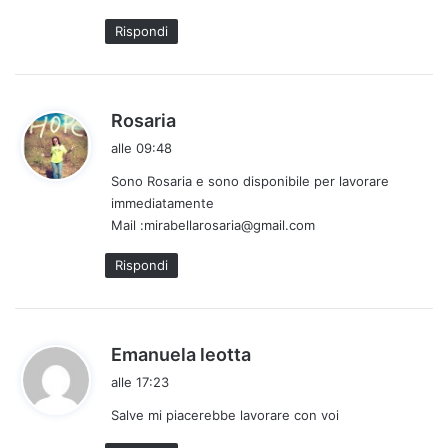
:
Rispondi
h
Rosaria
a
alle 09:48
d
Sono Rosaria e sono disponibile per lavorare
e
immediatamente
t
Mail :mirabellarosaria@gmail.com
t
o
Rispondi
:
h
Emanuela leotta
a
alle 17:23
d
Salve mi piacerebbe lavorare con voi
e
t