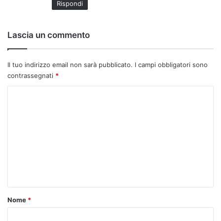
Rispondi
t
o
:
Lascia un commento
Il tuo indirizzo email non sarà pubblicato.
I campi obbligatori sono
contrassegnati
*
C
o
m
m
e
n
t
o
Nome
*
*