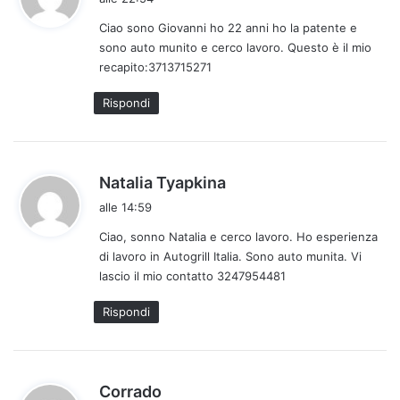
d
Ciao sono Giovanni ho 22 anni ho la patente e
e
sono auto munito e cerco lavoro. Questo è il mio
t
recapito:3713715271
t
o
Rispondi
:
h
Natalia Tyapkina
a
alle 14:59
d
Ciao, sonno Natalia e cerco lavoro. Ho esperienza
e
di lavoro in Autogrill Italia. Sono auto munita. Vi
t
lascio il mio contatto 3247954481
t
o
Rispondi
:
h
Corrado