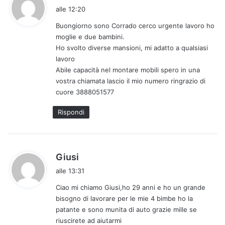
a
alle 12:20
d
Buongiorno sono Corrado cerco urgente lavoro ho
e
moglie e due bambini.
t
Ho svolto diverse mansioni, mi adatto a qualsiasi
t
lavoro
o
Abile capacità nel montare mobili spero in una
:
vostra chiamata lascio il mio numero ringrazio di
cuore 3888051577
Rispondi
h
Giusi
a
alle 13:31
d
Ciao mi chiamo Giusi,ho 29 anni e ho un grande
e
bisogno di lavorare per le mie 4 bimbe ho la
t
patante e sono munita di auto grazie mille se
t
riuscirete ad aiutarmi
o