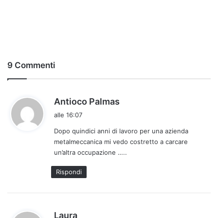
9 Commenti
h
Antioco Palmas
a
alle 16:07
d
Dopo quindici anni di lavoro per una azienda
e
metalmeccanica mi vedo costretto a carcare
t
un’altra occupazione …..
t
o
Rispondi
:
h
Laura