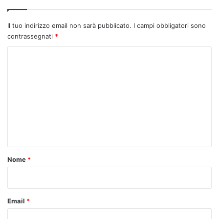
Il tuo indirizzo email non sarà pubblicato.
I campi obbligatori sono
contrassegnati
*
C
o
m
m
e
n
t
o
Nome
*
*
Email
*