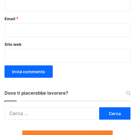
*
Email
*
Sito web
Dove ti piacerebbe lavorare?
Ricerca
per: