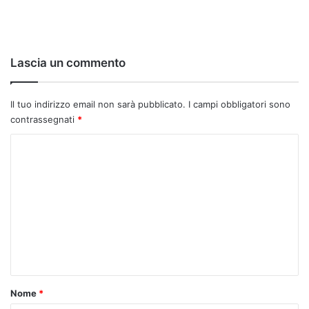
Lascia un commento
Il tuo indirizzo email non sarà pubblicato.
I campi obbligatori sono
contrassegnati
*
C
o
m
m
e
n
t
o
Nome
*