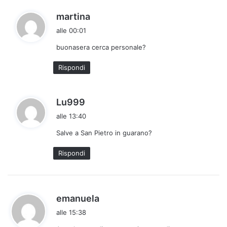
:
h
martina
a
alle 00:01
d
buonasera cerca personale?
e
t
Rispondi
t
o
:
h
Lu999
a
alle 13:40
d
Salve a San Pietro in guarano?
e
t
Rispondi
t
o
:
h
emanuela
a
alle 15:38
d