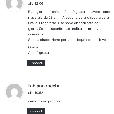
a
alle 12:06
d
Buongiorno mi chiamo Aldo Pignataro. Lavoro come
e
macellaio da 28 anni. A seguito della chiusura della
t
Crai di Brogaretto T.se sono disoccupato da 2
t
giorni. Sono disponibile ad inoltrare il mio cv
o
completo
:
Sono a disposizione per un colloquio conoscitivo
Grazie
Aldo Pignataro
Rispondi
h
fabiana rocchi
a
alle 10:52
d
cerco zona guidonia
e
t
Rispondi
t