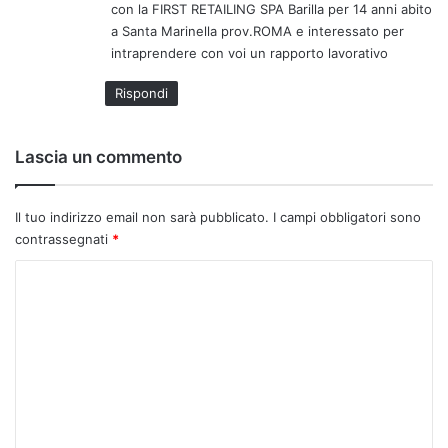
con la FIRST RETAILING SPA Barilla per 14 anni abito
t
a Santa Marinella prov.ROMA e interessato per
o
intraprendere con voi un rapporto lavorativo
:
Rispondi
Lascia un commento
Il tuo indirizzo email non sarà pubblicato.
I campi obbligatori sono
contrassegnati
*
C
o
m
m
e
n