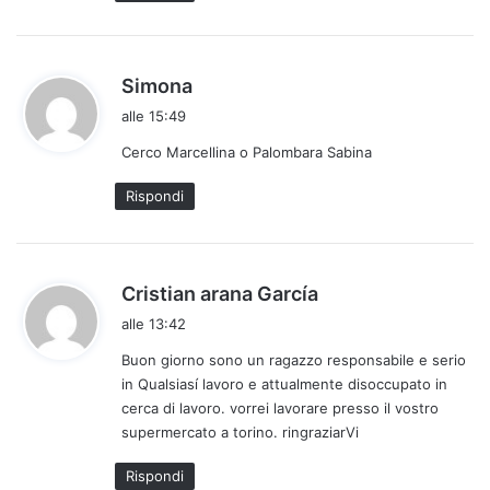
o
:
h
Simona
a
alle 15:49
d
Cerco Marcellina o Palombara Sabina
e
t
Rispondi
t
o
:
h
Cristian arana García
a
alle 13:42
d
Buon giorno sono un ragazzo responsabile e serio
e
in Qualsiasí lavoro e attualmente disoccupato in
t
cerca di lavoro. vorrei lavorare presso il vostro
t
supermercato a torino. ringraziarVi
o
:
Rispondi