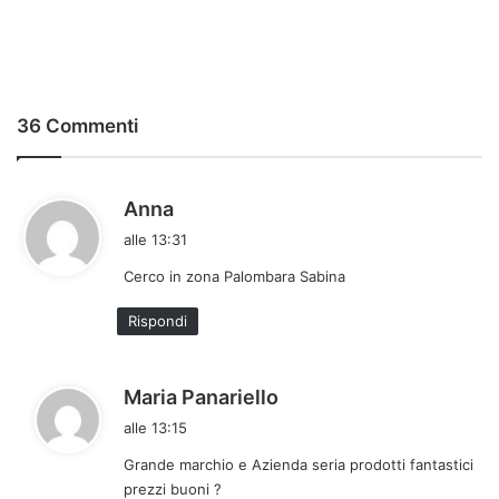
36 Commenti
h
Anna
a
alle 13:31
d
Cerco in zona Palombara Sabina
e
t
Rispondi
t
o
:
h
Maria Panariello
a
alle 13:15
d
Grande marchio e Azienda seria prodotti fantastici
e
prezzi buoni ?
t