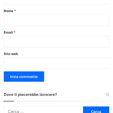
t
o
Nome
*
*
Email
*
Sito web
Dove ti piacerebbe lavorare?
Ricerca