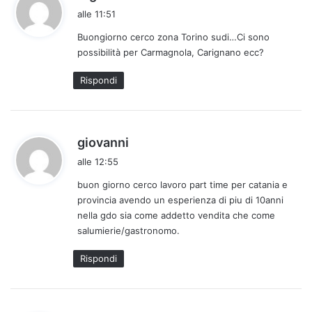
a
alle 11:51
d
Buongiorno cerco zona Torino sudi…Ci sono
e
possibilità per Carmagnola, Carignano ecc?
t
t
Rispondi
o
:
h
giovanni
a
alle 12:55
d
buon giorno cerco lavoro part time per catania e
e
provincia avendo un esperienza di piu di 10anni
t
nella gdo sia come addetto vendita che come
t
salumierie/gastronomo.
o
:
Rispondi