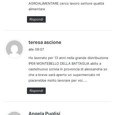
AGROALIMENTARE cerco lavoro settore qualità
t
alimentare
o
:
Rispondi
h
teresa ascione
a
alle 09:07
d
Ho lavorato per 13 anni nella grande distribuzione
e
IPER MONTEBELLO DELLA BATTAGLIA abito a
t
castelnuovo scrivia in provoncia di alessandria so
t
che a breve sarà aperto un supermercato mi
o
piacerebbe molto lavorare per voi…..
:
Rispondi
h
Angela Puglisi