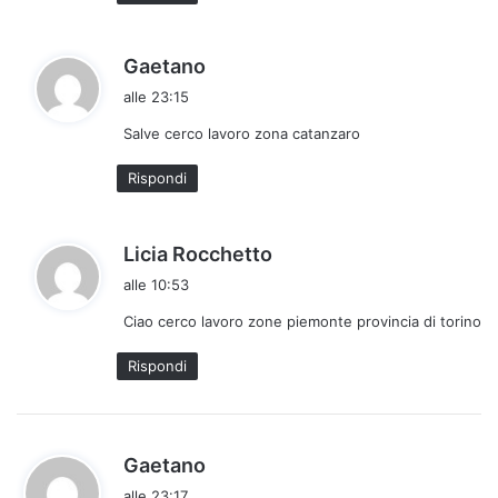
h
Gaetano
a
alle 23:15
d
Salve cerco lavoro zona catanzaro
e
t
Rispondi
t
o
:
h
Licia Rocchetto
a
alle 10:53
d
Ciao cerco lavoro zone piemonte provincia di torino
e
t
Rispondi
t
o
:
h
Gaetano
a
alle 23:17