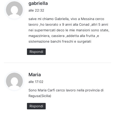
h
gabriella
a
alle 22:32
d
salve mi chiamo Gabriella, vivo a Messina cerco
e
lavoro ,ho lavorato x 9 anni alla Conad ,altri 5 anni
t
nei supermercati deco le mie mansioni sono state,
t
magazziniera, cassiera ,addetta alla frutta ,e
o
sistemazione banchi freschi e surgelati
:
Rispondi
h
Maria
a
alle 17:02
d
Sono Maria Carfì cerco lavoro nella provincia di
e
Ragusa(Sicilia)
t
t
Rispondi
o
: