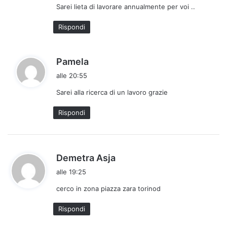
Sarei lieta di lavorare annualmente per voi ..
t
o
Rispondi
:
h
Pamela
a
alle 20:55
d
Sarei alla ricerca di un lavoro grazie
e
t
Rispondi
t
o
:
h
Demetra Asja
a
alle 19:25
d
cerco in zona piazza zara torinod
e
t
Rispondi
t
o