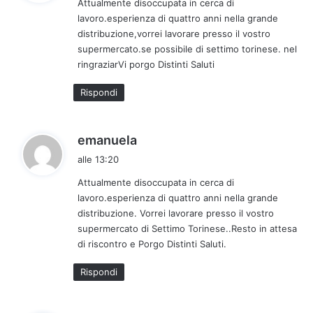
Attualmente disoccupata in cerca di
e
lavoro.esperienza di quattro anni nella grande
t
distribuzione,vorrei lavorare presso il vostro
t
supermercato.se possibile di settimo torinese. nel
o
ringraziarVi porgo Distinti Saluti
:
Rispondi
h
emanuela
a
alle 13:20
d
Attualmente disoccupata in cerca di
e
lavoro.esperienza di quattro anni nella grande
t
distribuzione. Vorrei lavorare presso il vostro
t
supermercato di Settimo Torinese..Resto in attesa
o
di riscontro e Porgo Distinti Saluti.
:
Rispondi