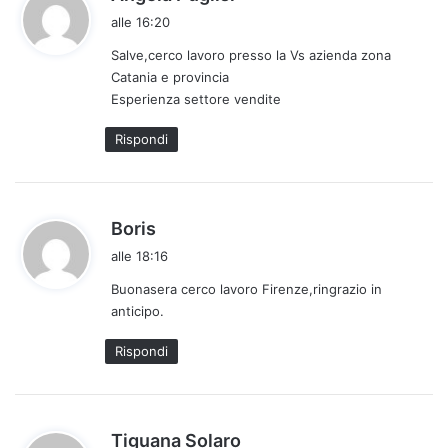
a
alle 16:20
d
Salve,cerco lavoro presso la Vs azienda zona
e
Catania e provincia
t
Esperienza settore vendite
t
o
Rispondi
:
h
Boris
a
alle 18:16
d
Buonasera cerco lavoro Firenze,ringrazio in
e
anticipo.
t
t
Rispondi
o
:
h
Tiguana Solaro