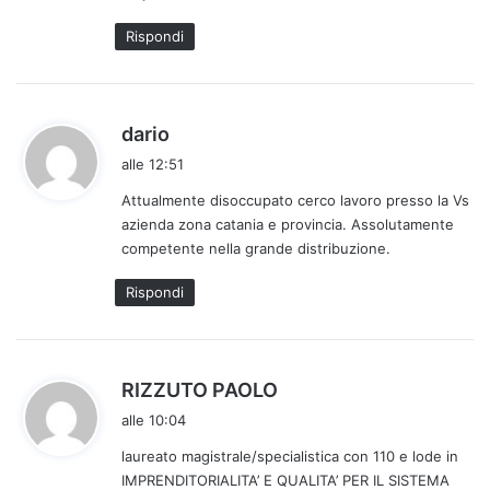
Rispondi
h
dario
a
alle 12:51
d
Attualmente disoccupato cerco lavoro presso la Vs
e
azienda zona catania e provincia. Assolutamente
t
competente nella grande distribuzione.
t
o
Rispondi
:
h
RIZZUTO PAOLO
a
alle 10:04
d
laureato magistrale/specialistica con 110 e lode in
e
IMPRENDITORIALITA’ E QUALITA’ PER IL SISTEMA
t