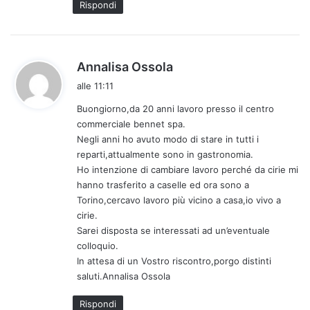
Rispondi
o
:
h
Annalisa Ossola
a
alle 11:11
d
Buongiorno,da 20 anni lavoro presso il centro
e
commerciale bennet spa.
t
Negli anni ho avuto modo di stare in tutti i
t
reparti,attualmente sono in gastronomia.
o
Ho intenzione di cambiare lavoro perché da cirie mi
:
hanno trasferito a caselle ed ora sono a
Torino,cercavo lavoro più vicino a casa,io vivo a
cirie.
Sarei disposta se interessati ad un’eventuale
colloquio.
In attesa di un Vostro riscontro,porgo distinti
saluti.Annalisa Ossola
Rispondi