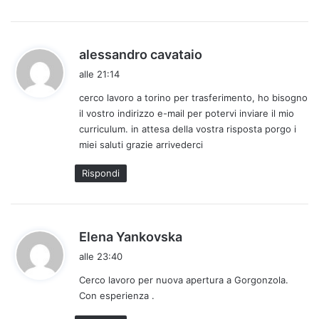
h
alessandro cavataio
a
alle 21:14
d
cerco lavoro a torino per trasferimento, ho bisogno
e
il vostro indirizzo e-mail per potervi inviare il mio
t
curriculum. in attesa della vostra risposta porgo i
t
miei saluti grazie arrivederci
o
:
Rispondi
h
Elena Yankovska
a
alle 23:40
d
Cerco lavoro per nuova apertura a Gorgonzola.
e
Con esperienza .
t
t