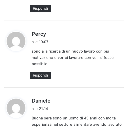
:
Rispondi
h
Percy
a
alle 19:07
d
sono alla ricerca di un nuovo lavoro con piu
e
motivazione e vorrei lavorare con voi, si fosse
t
possibile.
t
o
Rispondi
:
h
Daniele
a
alle 21:14
d
Buona sera sono un uomo di 45 anni con molta
e
esperienza nel settore alimentare avendo lavorato
t