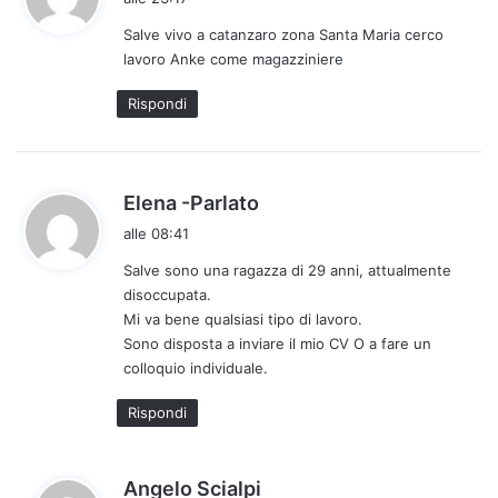
d
Salve vivo a catanzaro zona Santa Maria cerco
e
lavoro Anke come magazziniere
t
t
Rispondi
o
:
h
Elena -Parlato
a
alle 08:41
d
Salve sono una ragazza di 29 anni, attualmente
e
disoccupata.
t
Mi va bene qualsiasi tipo di lavoro.
t
Sono disposta a inviare il mio CV O a fare un
o
colloquio individuale.
:
Rispondi
h
Angelo Scialpi