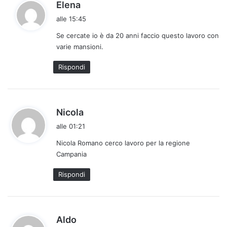
h
Elena
a
alle 15:45
d
Se cercate io è da 20 anni faccio questo lavoro con
e
varie mansioni.
t
t
Rispondi
o
:
h
Nicola
a
alle 01:21
d
Nicola Romano cerco lavoro per la regione
e
Campania
t
t
Rispondi
o
:
h
Aldo