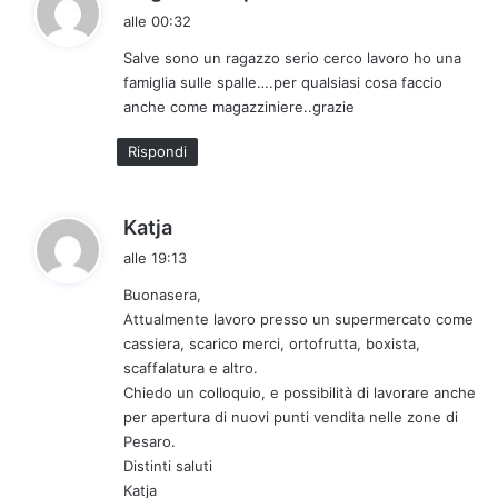
a
alle 00:32
d
Salve sono un ragazzo serio cerco lavoro ho una
e
famiglia sulle spalle….per qualsiasi cosa faccio
t
anche come magazziniere..grazie
t
o
Rispondi
:
h
Katja
a
alle 19:13
d
Buonasera,
e
Attualmente lavoro presso un supermercato come
t
cassiera, scarico merci, ortofrutta, boxista,
t
scaffalatura e altro.
o
Chiedo un colloquio, e possibilità di lavorare anche
:
per apertura di nuovi punti vendita nelle zone di
Pesaro.
Distinti saluti
Katja