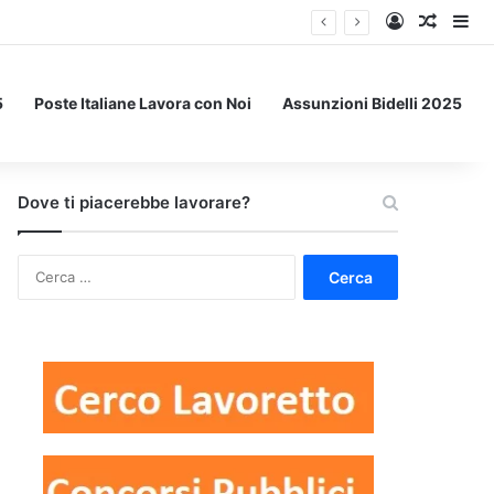
Accedi
Un art
Bar
5
Poste Italiane Lavora con Noi
Assunzioni Bidelli 2025
Dove ti piacerebbe lavorare?
Ricerca
per: