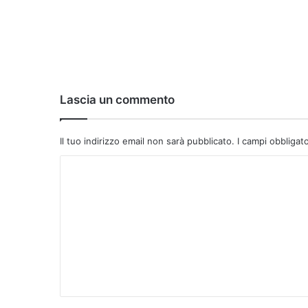
Lascia un commento
Il tuo indirizzo email non sarà pubblicato.
I campi obbligat
C
o
m
m
e
n
t