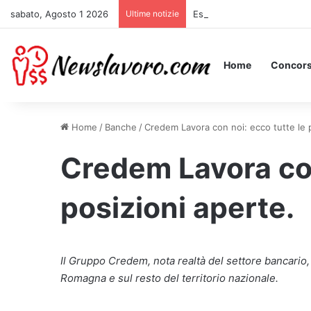
sabato, Agosto 1 2026
Ultime notizie
Essere Pagati per Stare a L
Home
Concors
Home
/
Banche
/
Credem Lavora con noi: ecco tutte le p
Credem Lavora con
posizioni aperte.
Il Gruppo Credem, nota realtà del settore bancario,
Romagna e sul resto del territorio nazionale.