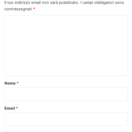
Il tuo indirizzo email non sarà pubblicato.
I campi obbligatori sono
contrassegnati
*
C
o
m
m
e
n
t
o
Nome
*
*
Email
*