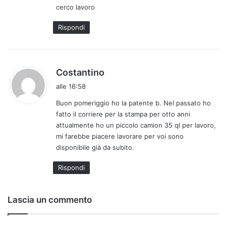
cerco lavoro
t
t
Rispondi
o
:
h
Costantino
a
alle 16:58
d
Buon pomeriggio ho la patente b. Nel passato ho
e
fatto il corriere per la stampa per otto anni
t
attualmente ho un piccolo camion 35 ql per lavoro,
t
mi farebbe piacere lavorare per voi sono
o
disponibile già da subito.
:
Rispondi
Lascia un commento