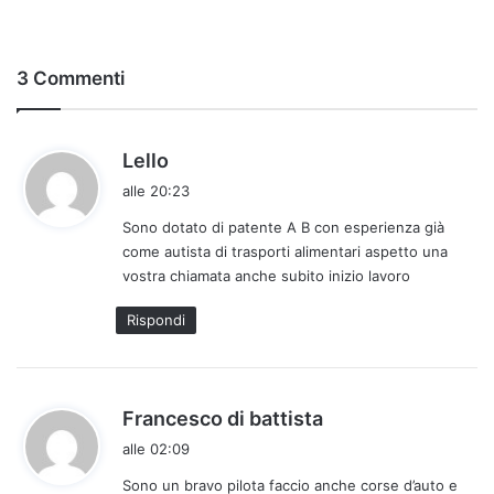
3 Commenti
h
Lello
a
alle 20:23
d
Sono dotato di patente A B con esperienza già
e
come autista di trasporti alimentari aspetto una
t
vostra chiamata anche subito inizio lavoro
t
o
Rispondi
:
h
Francesco di battista
a
alle 02:09
d
Sono un bravo pilota faccio anche corse d’auto e
e