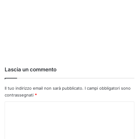
Lascia un commento
Il tuo indirizzo email non sarà pubblicato.
I campi obbligatori sono
contrassegnati
*
C
o
m
m