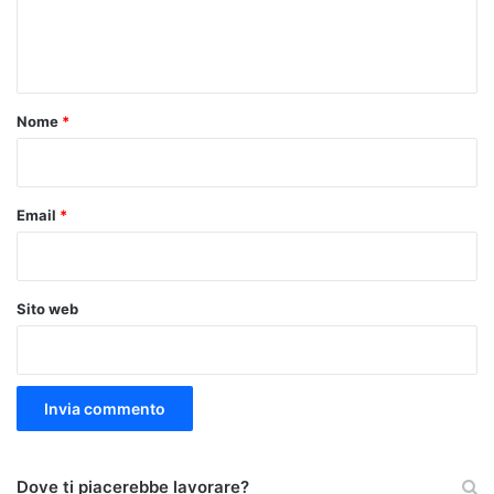
e
n
t
o
Nome
*
*
Email
*
Sito web
Dove ti piacerebbe lavorare?