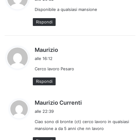
d
Disponibile a qualsiasi mansione
e
t
Rispondi
t
o
:
h
Maurizio
a
alle 16:12
d
Cerco lavoro Pesaro
e
t
Rispondi
t
o
:
h
Maurizio Currenti
a
alle 22:39
d
Ciao sono di bronte (ct) cerco lavoro in qualsiasi
e
mansione a da 5 anni che nn lavoro
t
t