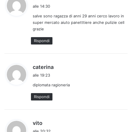
a
alle 14:30
d
salve sono ragazza di anni 29 anni cerco lavoro in
e
super mercato aiuto panetttiere anche pulizie cell
t
grazie
t
o
Rispondi
:
h
caterina
a
alle 19:23
d
diplomata ragioneria
e
t
Rispondi
t
o
:
h
vito
a
alle 20:32