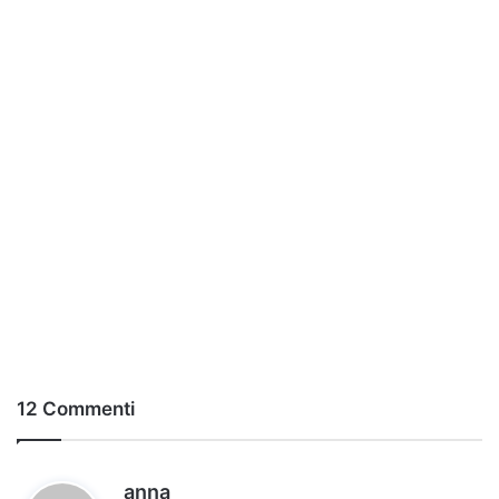
12 Commenti
h
anna