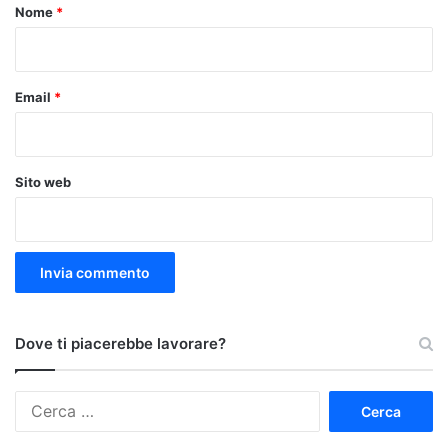
o
Nome
*
*
Email
*
Sito web
Dove ti piacerebbe lavorare?
Ricerca
per: