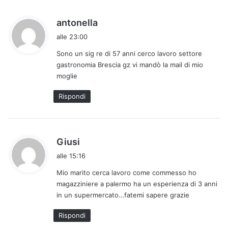
h
antonella
a
alle 23:00
d
Sono un sig re di 57 anni cerco lavoro settore
e
gastronomia Brescia gz vi mandò la mail di mio
t
moglie
t
o
Rispondi
:
h
Giusi
a
alle 15:16
d
Mio marito cerca lavoro come commesso ho
e
magazziniere a palermo ha un esperienza di 3 anni
t
in un supermercato…fatemi sapere grazie
t
o
Rispondi
: