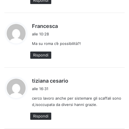
Rispondi
o
:
h
Francesca
a
alle 10:28
d
Ma su roma c’è possibilità?!
e
t
Rispondi
t
o
:
h
tiziana cesario
a
alle 16:31
d
cerco lavoro anche per sistemare gli scaffali sono
e
d,isoccupata da diversi hanni grazie.
t
t
Rispondi
o
: