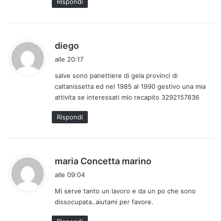
Rispondi
o
:
h
diego
a
alle 20:17
d
salve sono panettiere di gela provinci di
e
caltanissetta ed nel 1985 al 1990 gestivo una mia
t
attivita se interessati mio recapito 3292157836
t
o
Rispondi
:
h
maria Concetta marino
a
alle 09:04
d
Mi serve tanto un lavoro e da un po che sono
e
dissocupata..aiutami per favore.
t
t