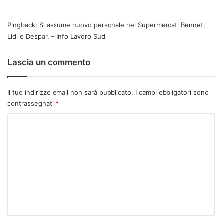
Pingback:
Si assume nuovo personale nei Supermercati Bennet,
Lidl e Despar. – Info Lavoro Sud
Lascia un commento
Il tuo indirizzo email non sarà pubblicato.
I campi obbligatori sono
contrassegnati
*
C
o
m
m
e
n
t