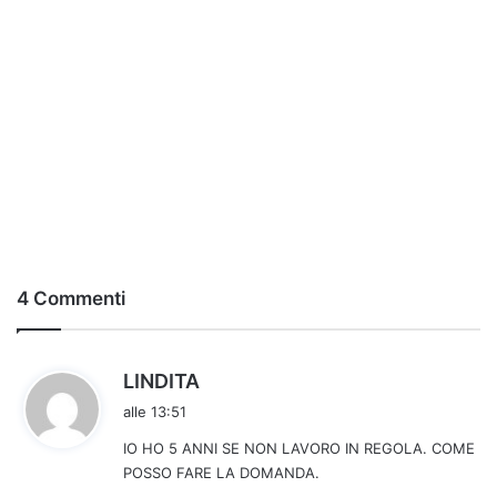
4 Commenti
h
LINDITA
a
alle 13:51
d
IO HO 5 ANNI SE NON LAVORO IN REGOLA. COME
e
POSSO FARE LA DOMANDA.
t