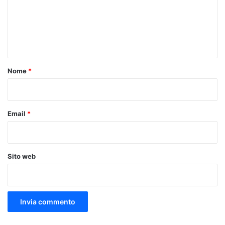
m
e
n
t
o
Nome
*
*
Email
*
Sito web