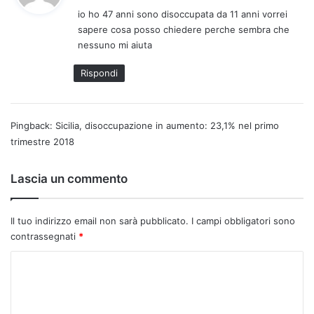
d
io ho 47 anni sono disoccupata da 11 anni vorrei
e
sapere cosa posso chiedere perche sembra che
t
nessuno mi aiuta
t
o
Rispondi
:
Pingback:
Sicilia, disoccupazione in aumento: 23,1% nel primo
trimestre 2018
Lascia un commento
Il tuo indirizzo email non sarà pubblicato.
I campi obbligatori sono
contrassegnati
*
C
o
m