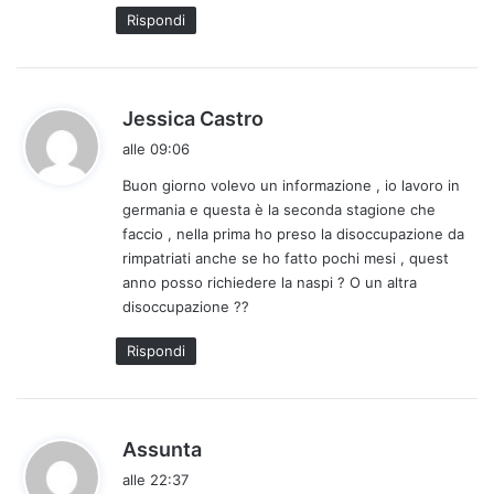
t
Rispondi
o
:
h
Jessica Castro
a
alle 09:06
d
Buon giorno volevo un informazione , io lavoro in
e
germania e questa è la seconda stagione che
t
faccio , nella prima ho preso la disoccupazione da
t
rimpatriati anche se ho fatto pochi mesi , quest
o
anno posso richiedere la naspi ? O un altra
:
disoccupazione ??
Rispondi
h
Assunta
a
alle 22:37