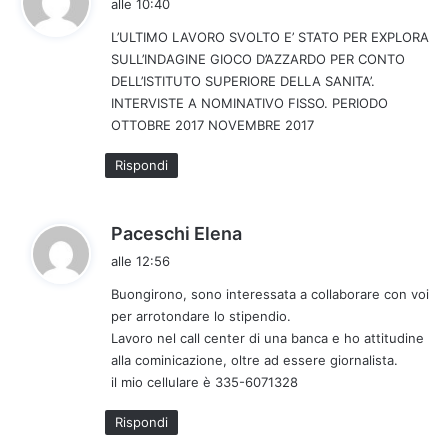
alle 10:40
d
L’ULTIMO LAVORO SVOLTO E’ STATO PER EXPLORA
e
SULL’INDAGINE GIOCO D’AZZARDO PER CONTO
t
DELL’ISTITUTO SUPERIORE DELLA SANITA’.
t
INTERVISTE A NOMINATIVO FISSO. PERIODO
o
OTTOBRE 2017 NOVEMBRE 2017
:
Rispondi
h
Paceschi Elena
a
alle 12:56
d
Buongirono, sono interessata a collaborare con voi
e
per arrotondare lo stipendio.
t
Lavoro nel call center di una banca e ho attitudine
t
alla cominicazione, oltre ad essere giornalista.
o
il mio cellulare è 335-6071328
:
Rispondi