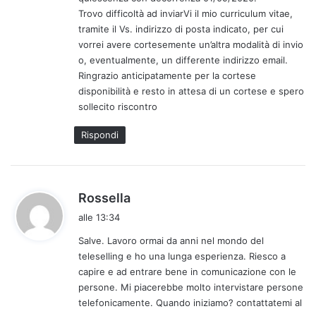
o
Trovo difficoltà ad inviarVi il mio curriculum vitae,
:
tramite il Vs. indirizzo di posta indicato, per cui
vorrei avere cortesemente un’altra modalità di invio
o, eventualmente, un differente indirizzo email.
Ringrazio anticipatamente per la cortese
disponibilità e resto in attesa di un cortese e spero
sollecito riscontro
Rispondi
h
Rossella
a
alle 13:34
d
Salve. Lavoro ormai da anni nel mondo del
e
teleselling e ho una lunga esperienza. Riesco a
t
capire e ad entrare bene in comunicazione con le
t
persone. Mi piacerebbe molto intervistare persone
o
telefonicamente. Quando iniziamo? contattatemi al
: