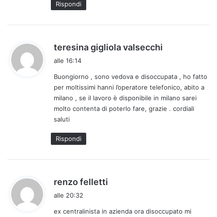
Rispondi
h
teresina gigliola valsecchi
a
alle 16:14
d
Buongiorno , sono vedova e disoccupata , ho fatto
e
per moltissimi hanni l’operatore telefonico, abito a
t
milano , se il lavoro è disponibile in milano sarei
t
molto contenta di poterlo fare, grazie . cordiali
o
saluti
:
Rispondi
h
renzo felletti
a
alle 20:32
d
ex centralinista in azienda ora disoccupato mi
e