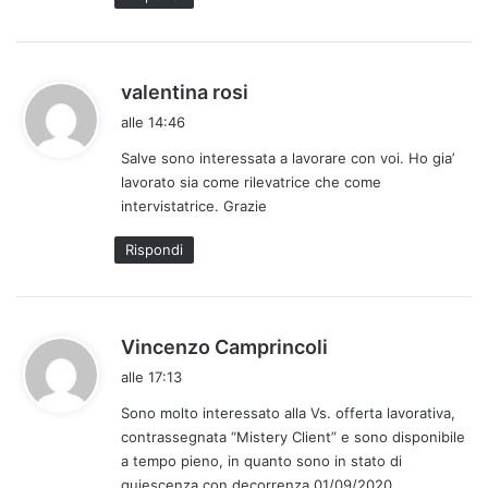
h
valentina rosi
a
alle 14:46
d
Salve sono interessata a lavorare con voi. Ho gia’
e
lavorato sia come rilevatrice che come
t
intervistatrice. Grazie
t
o
Rispondi
:
h
Vincenzo Camprincoli
a
alle 17:13
d
Sono molto interessato alla Vs. offerta lavorativa,
e
contrassegnata “Mistery Client” e sono disponibile
t
a tempo pieno, in quanto sono in stato di
t
quiescenza con decorrenza 01/09/2020.