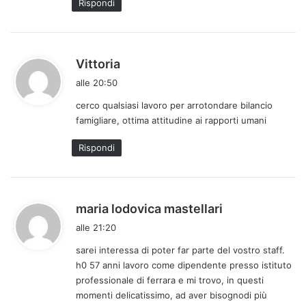
Rispondi
o
:
h
Vittoria
a
alle 20:50
d
cerco qualsiasi lavoro per arrotondare bilancio
e
famigliare, ottima attitudine ai rapporti umani
t
t
Rispondi
o
:
h
maria lodovica mastellari
a
alle 21:20
d
sarei interessa di poter far parte del vostro staff.
e
h0 57 anni lavoro come dipendente presso istituto
t
professionale di ferrara e mi trovo, in questi
t
momenti delicatissimo, ad aver bisognodi più
o