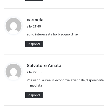
o
:
h
carmela
a
alle 21:49
d
sono interessata ho bisogno di lav!!
e
t
Rispondi
t
o
:
h
Salvatore Amata
a
alle 22:56
d
Possiedo laurea in economia aziendale,disponibilità
e
immediata
t
t
Rispondi
o
: