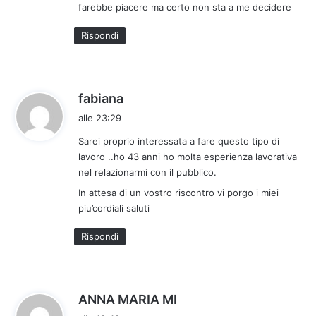
farebbe piacere ma certo non sta a me decidere
t
t
Rispondi
o
:
h
fabiana
a
alle 23:29
d
Sarei proprio interessata a fare questo tipo di
e
lavoro ..ho 43 anni ho molta esperienza lavorativa
t
nel relazionarmi con il pubblico.
t
In attesa di un vostro riscontro vi porgo i miei
o
piu’cordiali saluti
:
Rispondi
h
ANNA MARIA MI
a