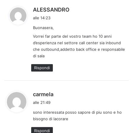
h
ALESSANDRO
a
alle 14:23
d
Buonasera,
e
t
Vorrei far parte del vostro team ho 10 anni
t
d’esperienza nel settore call center sia inbound
che outbound,addetto back office e responsabile
o
di sala
:
Rispondi
h
carmela
a
alle 21:49
d
sono interessata posso sapore di piu sono e ho
e
bisogno di lacorare
t
t
Rispondi