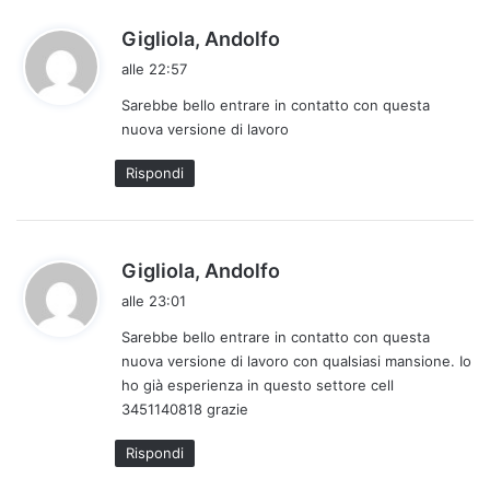
h
Gigliola, Andolfo
a
alle 22:57
d
Sarebbe bello entrare in contatto con questa
e
nuova versione di lavoro
t
t
Rispondi
o
:
h
Gigliola, Andolfo
a
alle 23:01
d
Sarebbe bello entrare in contatto con questa
e
nuova versione di lavoro con qualsiasi mansione. Io
t
ho già esperienza in questo settore cell
t
3451140818 grazie
o
:
Rispondi