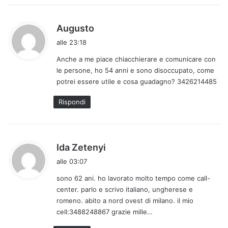
h
Augusto
a
alle 23:18
d
Anche a me piace chiacchierare e comunicare con
e
le persone, ho 54 anni e sono disoccupato, come
t
potrei essere utile e cosa guadagno? 3426214485
t
o
Rispondi
:
h
Ida Zetenyi
a
alle 03:07
d
sono 62 ani. ho lavorato molto tempo come call-
e
center. parlo e scrivo italiano, ungherese e
t
romeno. abito a nord ovest di milano. il mio
t
cell:3488248867 grazie mille…
o
: