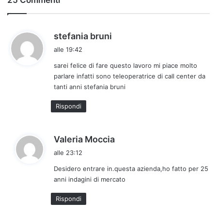
25 Commenti
h
stefania bruni
a
alle 19:42
d
sarei felice di fare questo lavoro mi piace molto
e
parlare infatti sono teleoperatrice di call center da
t
tanti anni stefania bruni
t
o
Rispondi
:
h
Valeria Moccia
a
alle 23:12
d
Desidero entrare in.questa azienda,ho fatto per 25
e
anni indagini di mercato
t
t
Rispondi
o
: