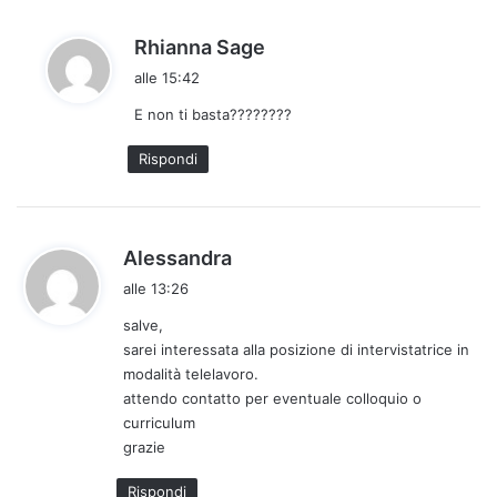
h
Rhianna Sage
a
alle 15:42
d
E non ti basta????????
e
t
Rispondi
t
o
:
h
Alessandra
a
alle 13:26
d
salve,
e
sarei interessata alla posizione di intervistatrice in
t
modalità telelavoro.
t
attendo contatto per eventuale colloquio o
o
curriculum
:
grazie
Rispondi