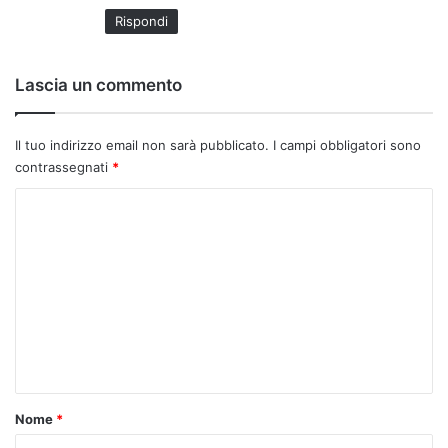
Rispondi
Lascia un commento
Il tuo indirizzo email non sarà pubblicato.
I campi obbligatori sono
contrassegnati
*
C
o
m
m
e
n
t
o
Nome
*
*