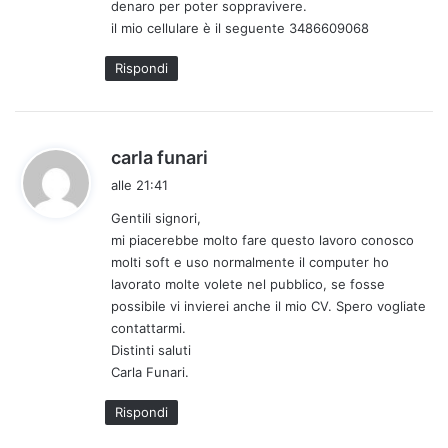
denaro per poter soppravivere.
:
il mio cellulare è il seguente 3486609068
Rispondi
h
carla funari
a
alle 21:41
d
Gentili signori,
e
mi piacerebbe molto fare questo lavoro conosco
t
molti soft e uso normalmente il computer ho
t
lavorato molte volete nel pubblico, se fosse
o
possibile vi invierei anche il mio CV. Spero vogliate
:
contattarmi.
Distinti saluti
Carla Funari.
Rispondi