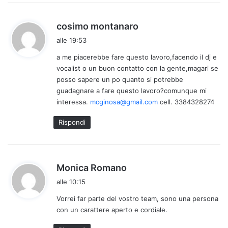
h
cosimo montanaro
a
alle 19:53
d
a me piacerebbe fare questo lavoro,facendo il dj e
e
vocalist o un buon contatto con la gente,magari se
t
posso sapere un po quanto si potrebbe
t
guadagnare a fare questo lavoro?comunque mi
o
interessa.
mcginosa@gmail.com
cell. 3384328274
:
Rispondi
h
Monica Romano
a
alle 10:15
d
Vorrei far parte del vostro team, sono una persona
e
con un carattere aperto e cordiale.
t
t