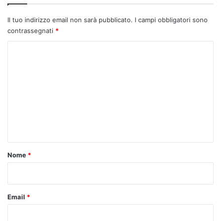
Il tuo indirizzo email non sarà pubblicato.
I campi obbligatori sono
contrassegnati
*
C
o
m
m
e
n
t
o
Nome
*
*
Email
*