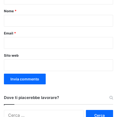
t
o
Nome
*
*
Email
*
Sito web
Dove ti piacerebbe lavorare?
Ricerca