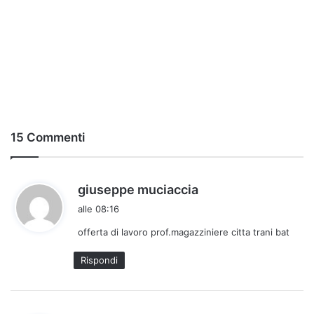
15 Commenti
h
giuseppe muciaccia
a
alle 08:16
d
offerta di lavoro prof.magazziniere citta trani bat
e
t
Rispondi
t
o
: