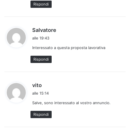
Rispondi
h
Salvatore
a
alle 19:43
d
Interessato a questa proposta lavorativa
e
t
Rispondi
t
o
:
h
vito
a
alle 15:14
d
Salve, sono interessato al vostro annuncio.
e
t
Rispondi
t
o