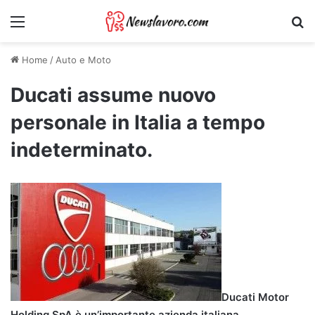
Menu
Ri
Home
/
Auto e Moto
Ducati assume nuovo
personale in Italia a tempo
indeterminato.
Ducati Motor
Holding SpA è un’importante azienda italiana