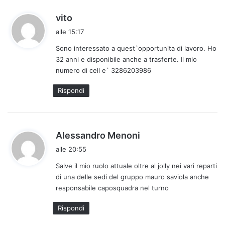
:
h
vito
a
alle 15:17
d
Sono interessato a quest`opportunita di lavoro. Ho
e
32 anni e disponibile anche a trasferte. Il mio
t
numero di cell e` 3286203986
t
o
Rispondi
:
h
Alessandro Menoni
a
alle 20:55
d
Salve il mio ruolo attuale oltre al jolly nei vari reparti
e
di una delle sedi del gruppo mauro saviola anche
t
responsabile caposquadra nel turno
t
o
Rispondi
: