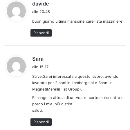
h
davide
a
alle 20:45
d
buon giorno ultima mansione carellista mazziniere
e
t
Rispondi
t
o
:
h
Sara
a
alle 15:17
d
Salve.Sarei interessata a questo lavoro, avendo
e
lavorato per 2 anni in Lamborghini e 3anni in
t
MagnetiMarelli(Fiat Group).
t
Rimango in attesa di un Vostro cortese riscontro e
o
porgo i miei più distinti
:
saluti.
Rispondi