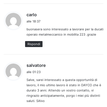
h
carlo
a
alle 18:37
d
buonasera sono interessato a lavorare per la ducati
e
operaio metalmeccanico in mobilita 223 .grazie
t
t
Rispondi
o
:
h
salvatore
a
alle 01:23
d
Salve, sarei interessato a questa opportunità di
e
lavoro, il mio ultimo lavoro è stato in DAYCO che è
t
durato 3 anni. Attendo un vostro contatto, vi
t
ringrazio anticipatamente, porgo i miei più distinti
o
saluti. SAlvo
: