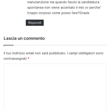
manutanzione ma quando faccio la candidatura
o
spontanea non viene accettato il mio cv perche’
:
troppo corposo come posso fare?Grazie
Rispondi
Lascia un commento
Il tuo indirizzo email non sarà pubblicato.
I campi obbligatori sono
contrassegnati
*
C
o
m
m
e
n