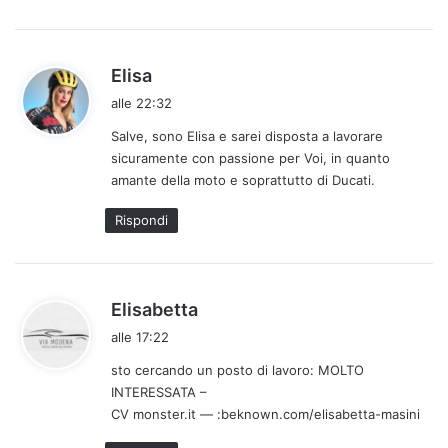
:
h
Elisa
a
alle 22:32
d
Salve, sono Elisa e sarei disposta a lavorare
e
sicuramente con passione per Voi, in quanto
t
amante della moto e soprattutto di Ducati.
t
o
Rispondi
:
h
Elisabetta
a
alle 17:22
d
sto cercando un posto di lavoro: MOLTO
e
INTERESSATA –
t
CV monster.it — :beknown.com/elisabetta-masini
t
o