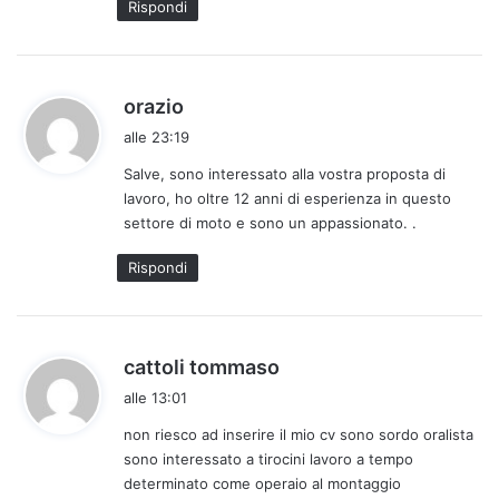
Rispondi
:
h
orazio
a
alle 23:19
d
Salve, sono interessato alla vostra proposta di
e
lavoro, ho oltre 12 anni di esperienza in questo
t
settore di moto e sono un appassionato. .
t
o
Rispondi
:
h
cattoli tommaso
a
alle 13:01
d
non riesco ad inserire il mio cv sono sordo oralista
e
sono interessato a tirocini lavoro a tempo
t
determinato come operaio al montaggio
t