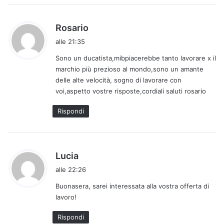
h
Rosario
a
alle 21:35
d
Sono un ducatista,mibpiacerebbe tanto lavorare x il
e
marchio più prezioso al mondo,sono un amante
t
delle alte velocità, sogno di lavorare con
t
voi,aspetto vostre risposte,cordiali saluti rosario
o
:
Rispondi
h
Lucia
a
alle 22:26
d
Buonasera, sarei interessata alla vostra offerta di
e
lavoro!
t
t
Rispondi
o