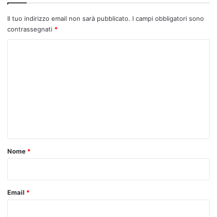
Il tuo indirizzo email non sarà pubblicato.
I campi obbligatori sono
contrassegnati
*
C
o
m
m
e
n
t
o
Nome
*
*
Email
*