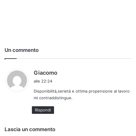
Un commento
h
Giacomo
a
alle 22:24
d
Disponibilità,serietà e ottima propensione al lavoro
e
mi contraddistingue.
t
t
Rispondi
o
:
Lascia un commento