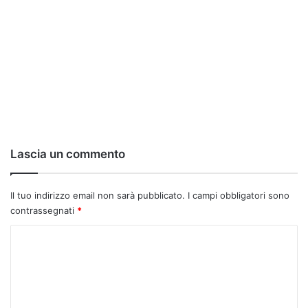
Lascia un commento
Il tuo indirizzo email non sarà pubblicato.
I campi obbligatori sono
contrassegnati
*
C
o
m
m