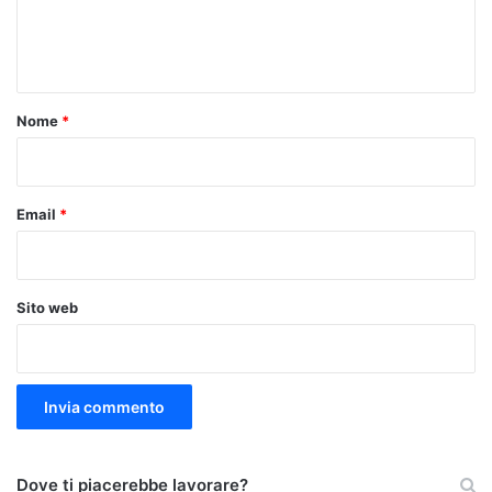
e
n
t
o
Nome
*
*
Email
*
Sito web
Dove ti piacerebbe lavorare?