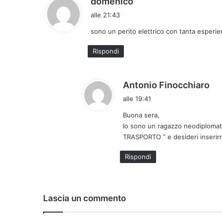
domenico
a
alle 21:43
d
sono un perito elettrico con tanta esperie
e
t
Rispondi
t
o
:
h
Antonio Finocchiaro
a
alle 19:41
d
Buona sera,
e
Io sono un ragazzo neodiplom
t
TRASPORTO ” e desideri inserirmi
t
o
Rispondi
:
Lascia un commento