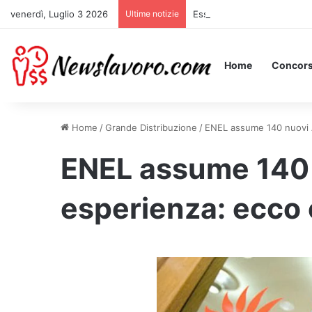
venerdì, Luglio 3 2026
Ultime notizie
Essere Pagati per Stare a L
Home
Concors
Home
/
Grande Distribuzione
/
ENEL assume 140 nuovi A
ENEL assume 140 
esperienza: ecco 