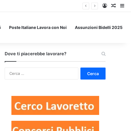
Accedi
Un art
Bar
5
Poste Italiane Lavora con Noi
Assunzioni Bidelli 2025
Dove ti piacerebbe lavorare?
Ricerca
per: