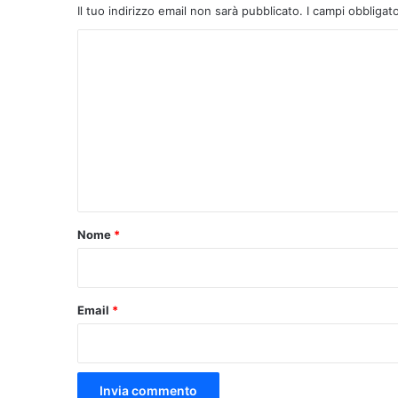
Il tuo indirizzo email non sarà pubblicato.
I campi obbligat
C
o
m
m
e
n
t
o
Nome
*
*
Email
*