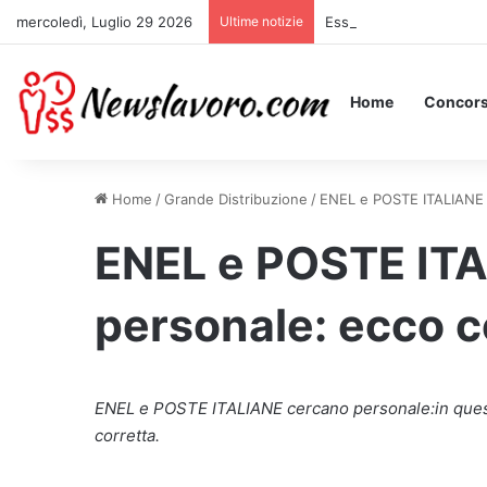
mercoledì, Luglio 29 2026
Ultime notizie
Essere Pagati per Stare 
Home
Concors
Home
/
Grande Distribuzione
/
ENEL e POSTE ITALIANE 
ENEL e POSTE IT
personale: ecco c
ENEL e POSTE ITALIANE cercano personale:in quest
corretta.