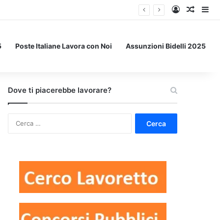
Accedi
Un art
Bar
5
Poste Italiane Lavora con Noi
Assunzioni Bidelli 2025
Dove ti piacerebbe lavorare?
Ricerca
per: