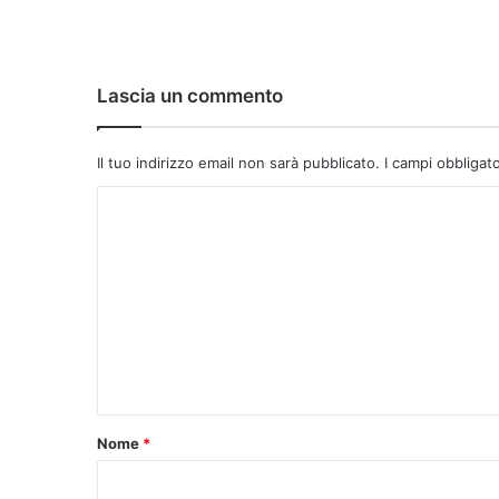
Lascia un commento
Il tuo indirizzo email non sarà pubblicato.
I campi obbligat
C
o
m
m
e
n
t
o
Nome
*
*