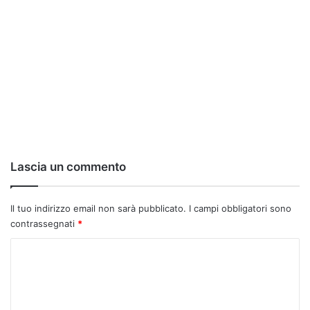
Lascia un commento
Il tuo indirizzo email non sarà pubblicato.
I campi obbligatori sono
contrassegnati
*
C
o
m