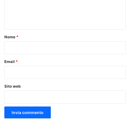
m
e
n
t
o
Nome
*
*
Email
*
Sito web