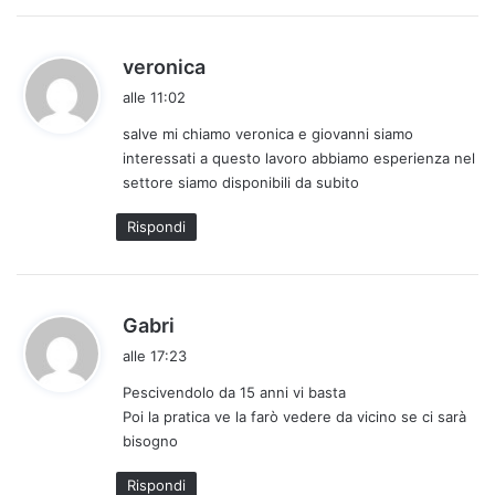
o
:
h
veronica
a
alle 11:02
d
salve mi chiamo veronica e giovanni siamo
e
interessati a questo lavoro abbiamo esperienza nel
t
settore siamo disponibili da subito
t
o
Rispondi
:
h
Gabri
a
alle 17:23
d
Pescivendolo da 15 anni vi basta
e
Poi la pratica ve la farò vedere da vicino se ci sarà
t
bisogno
t
o
Rispondi