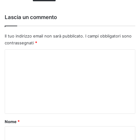
:
Lascia un commento
Il tuo indirizzo email non sarà pubblicato.
I campi obbligatori sono
contrassegnati
*
C
o
m
m
e
n
t
o
Nome
*
*