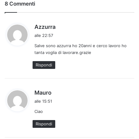
8 Commenti
h
Azzurra
a
alle 22:57
d
Salve sono azzurra ho 20anni e cerco lavoro ho
e
tanta voglia di lavorare.grazie
t
t
Rispondi
o
:
h
Mauro
a
alle 15:51
d
Ciao
e
t
Rispondi
t
o