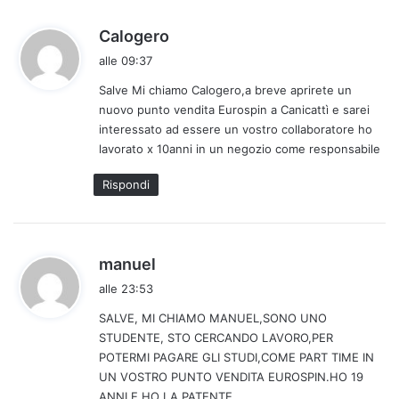
:
h
Calogero
a
alle 09:37
d
Salve Mi chiamo Calogero,a breve aprirete un
e
nuovo punto vendita Eurospin a Canicattì e sarei
t
interessato ad essere un vostro collaboratore ho
t
lavorato x 10anni in un negozio come responsabile
o
:
Rispondi
h
manuel
a
alle 23:53
d
SALVE, MI CHIAMO MANUEL,SONO UNO
e
STUDENTE, STO CERCANDO LAVORO,PER
t
POTERMI PAGARE GLI STUDI,COME PART TIME IN
t
UN VOSTRO PUNTO VENDITA EUROSPIN.HO 19
o
ANNI,E HO LA PATENTE.