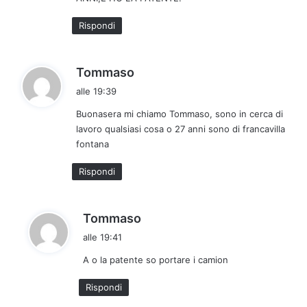
:
Rispondi
h
Tommaso
a
alle 19:39
d
Buonasera mi chiamo Tommaso, sono in cerca di
e
lavoro qualsiasi cosa o 27 anni sono di francavilla
t
fontana
t
o
Rispondi
:
h
Tommaso
a
alle 19:41
d
A o la patente so portare i camion
e
t
Rispondi
t