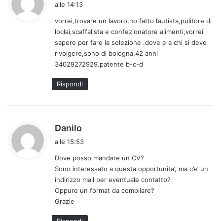
a
alle 14:13
d
vorrei,trovare un lavoro,ho fatto l’autista,pulitore di
e
loclai,scaffalista e confezionatore alimenti,vorrei
t
sapere per fare la selezione .dove e a chi si deve
t
rivolgere,sono di bologna,42 anni
o
34029272929.patente b-c-d
:
Rispondi
h
Danilo
a
alle 15:53
d
Dove posso mandare un CV?
e
Sono interessato a questa opportunita’, ma c’e’ un
t
indirizzo mail per eventuale contatto?
t
Oppure un format da compilare?
o
Grazie
: