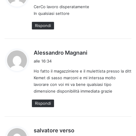
d
CerCo lavoro disperatamente
e
In qualsiasi settore
t
t
Rispondi
o
:
h
Alessandro Magnani
a
alle 16:34
d
Ho fatto il magazziniere e il mulettista presso la ditt
e
Kemet di sasso marconi e mi interssa molto
t
lavorare con voi mi va bene qualsiasi tipo
t
dimensione disponibilità immediata grazie
o
:
Rispondi
h
salvatore verso