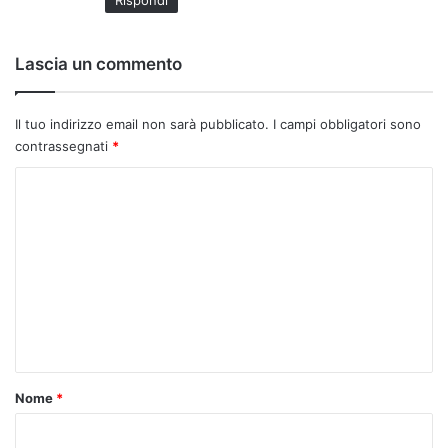
Rispondi
Lascia un commento
Il tuo indirizzo email non sarà pubblicato.
I campi obbligatori sono
contrassegnati
*
C
o
m
m
e
n
t
o
Nome
*
*