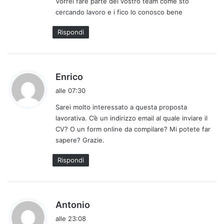
Vorrei fare parte del vostro team come sto
e
cercando lavoro e i fico lo conosco bene
t
t
Rispondi
o
:
h
Enrico
a
alle 07:30
d
Sarei molto interessato a questa proposta
e
lavorativa. C’è un indirizzo email al quale inviare il
t
CV? O un form online da compilare? Mi potete far
t
sapere? Grazie.
o
:
Rispondi
h
Antonio
a
alle 23:08