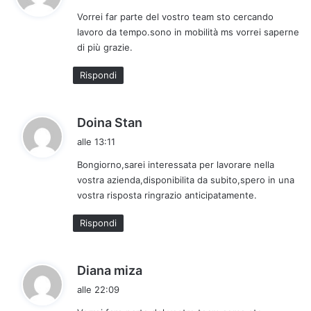
d
Vorrei far parte del vostro team sto cercando
e
lavoro da tempo.sono in mobilità ms vorrei saperne
t
di più grazie.
t
o
Rispondi
:
h
Doina Stan
a
alle 13:11
d
Bongiorno,sarei interessata per lavorare nella
e
vostra azienda,disponibilita da subito,spero in una
t
vostra risposta ringrazio anticipatamente.
t
o
Rispondi
:
h
Diana miza
a
alle 22:09
d