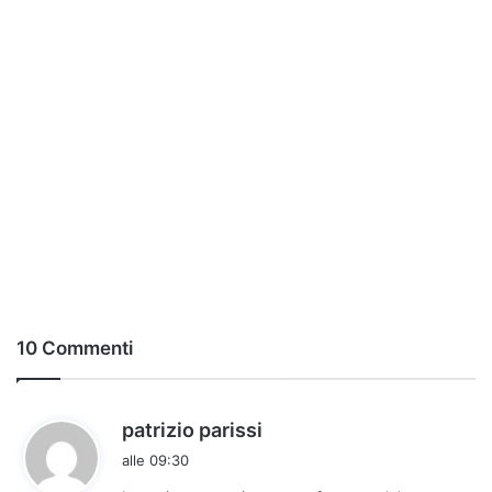
10 Commenti
h
patrizio parissi
a
alle 09:30
d