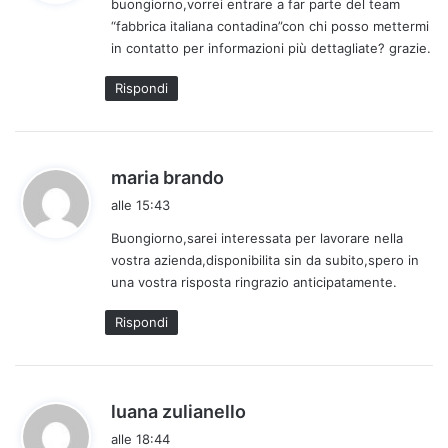
buongiorno,vorrei entrare a far parte del team
e
“fabbrica italiana contadina”con chi posso mettermi
t
in contatto per informazioni più dettagliate? grazie.
t
o
Rispondi
:
h
maria brando
a
alle 15:43
d
Buongiorno,sarei interessata per lavorare nella
e
vostra azienda,disponibilita sin da subito,spero in
t
una vostra risposta ringrazio anticipatamente.
t
o
Rispondi
:
h
luana zulianello
a
alle 18:44