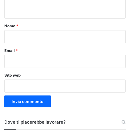
n
t
o
Nome
*
*
Email
*
Sito web
Dove ti piacerebbe lavorare?