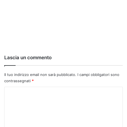
Lascia un commento
Il tuo indirizzo email non sarà pubblicato.
I campi obbligatori sono
contrassegnati
*
C
o
m
m
e