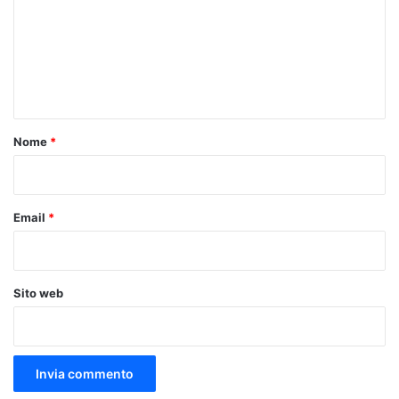
m
m
e
n
t
o
Nome
*
*
Email
*
Sito web