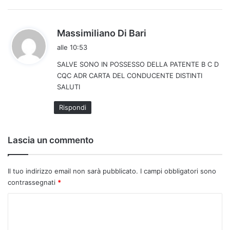
o
:
h
Massimiliano Di Bari
a
alle 10:53
d
SALVE SONO IN POSSESSO DELLA PATENTE B C D
e
CQC ADR CARTA DEL CONDUCENTE DISTINTI
t
SALUTI
t
o
Rispondi
:
Lascia un commento
Il tuo indirizzo email non sarà pubblicato.
I campi obbligatori sono
contrassegnati
*
C
o