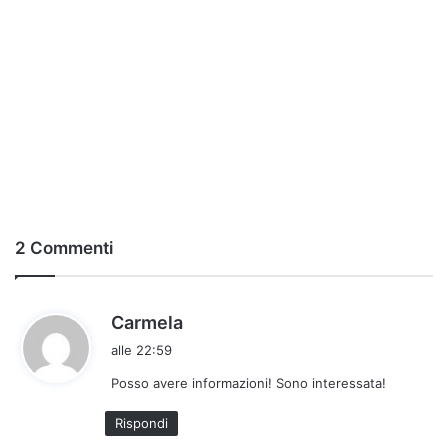
2 Commenti
h
Carmela
a
alle 22:59
d
Posso avere informazioni! Sono interessata!
e
t
Rispondi
t