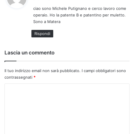
d
ciao sono Michele Putignano e cerco lavoro come
e
operaio. Ho la patente B e patentino per muletto.
t
Sono a Matera
t
o
Rispondi
:
Lascia un commento
Il tuo indirizzo email non sarà pubblicato.
I campi obbligatori sono
contrassegnati
*
C
o
m
m
e
n