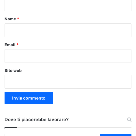
t
o
Nome
*
*
Email
*
Sito web
Dove ti piacerebbe lavorare?