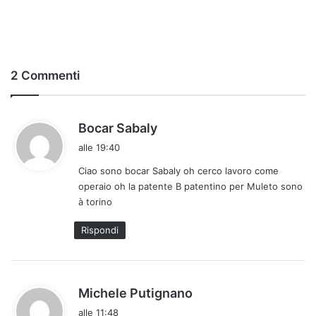
2 Commenti
h
Bocar Sabaly
a
alle 19:40
d
Ciao sono bocar Sabaly oh cerco lavoro come
e
operaio oh la patente B patentino per Muleto sono
t
à torino
t
o
Rispondi
:
h
Michele Putignano
a
alle 11:48