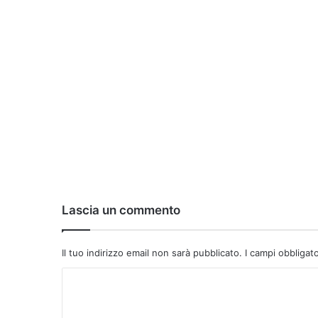
Lascia un commento
Il tuo indirizzo email non sarà pubblicato.
I campi obbligat
C
o