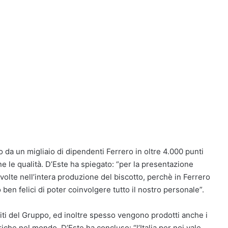
o da un migliaio di dipendenti Ferrero in oltre 4.000 punti
ne le qualità. D’Este ha spiegato: “per la presentazione
olte nell’intera produzione del biscotto, perchè in Ferrero
ben felici di poter coinvolgere tutto il nostro personale”.
initi del Gruppo, ed inoltre spesso vengono prodotti anche i
iche nel mondo. D’Este ha concluso: “l’Italia per noi vale