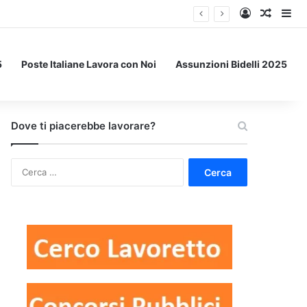
Accedi
Un art
Bar
5
Poste Italiane Lavora con Noi
Assunzioni Bidelli 2025
Dove ti piacerebbe lavorare?
Ricerca
per: