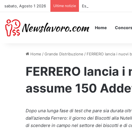
sabato, Agosto 1 2026
Ultime notizie
Essere Pagati per Stare a L
Home
Concors
Home
/
Grande Distribuzione
/
FERRERO lancia i nuovi bi
FERRERO lancia i n
assume 150 Addetti
Dopo una lunga fase di test che pare sia durata olt
dall’azienda Ferrero: il giorno dei Biscotti alla Nu
di scendere in campo nel settore dei biscotti e di 