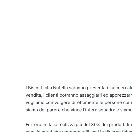
I Biscotti alla Nutella saranno presentati sul mercat
vendita, i clienti potranno assaggiarli ed apprezzar
vogliamo coinvolgere direttamente le persone coinv
siamo del parere che vince l’intera squadra e siamo 
Ferrero in Italia realizza più del 30% dei prodotti f
semi lavorati che vengono utilizzati in diverse fabbr