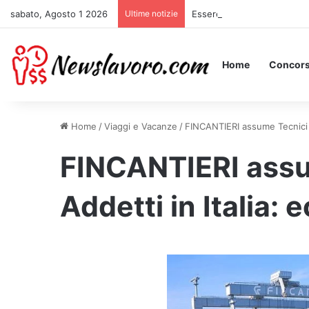
sabato, Agosto 1 2026
Ultime notizie
Essere Pagati per Stare a L
Home
Concors
Home
/
Viaggi e Vacanze
/
FINCANTIERI assume Tecnici e 
FINCANTIERI assum
Addetti in Italia: