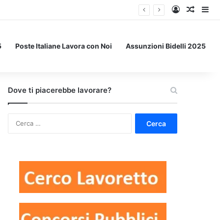
Accedi
Un art
Bar
5
Poste Italiane Lavora con Noi
Assunzioni Bidelli 2025
Dove ti piacerebbe lavorare?
Ricerca
per: