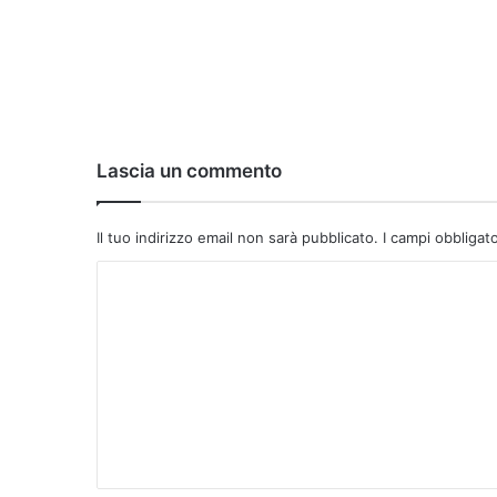
Lascia un commento
Il tuo indirizzo email non sarà pubblicato.
I campi obbligat
C
o
m
m
e
n
t