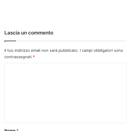
Lascia un commento
Il tuo indirizzo email non sarà pubblicato.
I campi obbligatori sono
contrassegnati
*
C
o
m
m
e
n
t
o
Nome
*