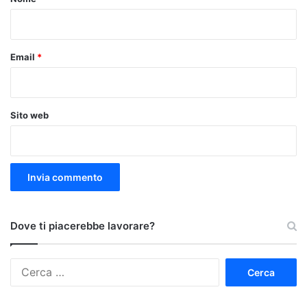
*
Email
*
Sito web
Dove ti piacerebbe lavorare?
Ricerca
per: