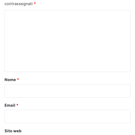
contrassegnati
*
C
o
m
m
e
n
t
o
Nome
*
*
Email
*
Sito web