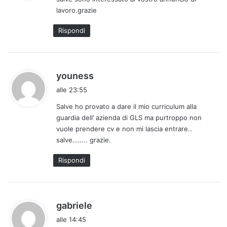
e
lavoro.grazie
t
t
Rispondi
o
:
h
youness
a
alle 23:55
d
Salve ho provato a dare il mio curriculum alla
e
guardia dell’ azienda di GLS ma purtroppo non
t
vuole prendere cv e non mi lascia entrare..
t
salve…….. grazie.
o
:
Rispondi
h
gabriele
a
alle 14:45
d