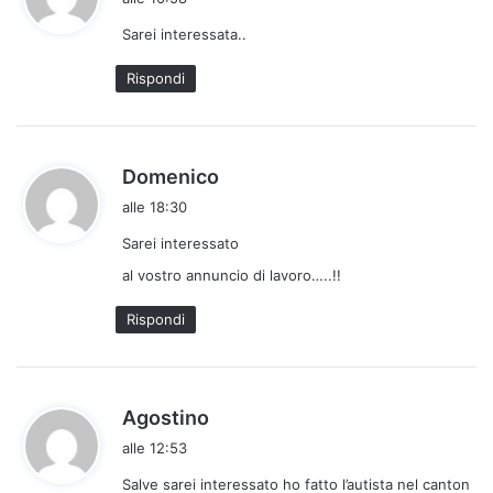
d
Sarei interessata..
e
t
Rispondi
t
o
:
h
Domenico
a
alle 18:30
d
Sarei interessato
e
t
al vostro annuncio di lavoro…..!!
t
Rispondi
o
:
h
Agostino
a
alle 12:53
d
Salve sarei interessato ho fatto l’autista nel canton
e