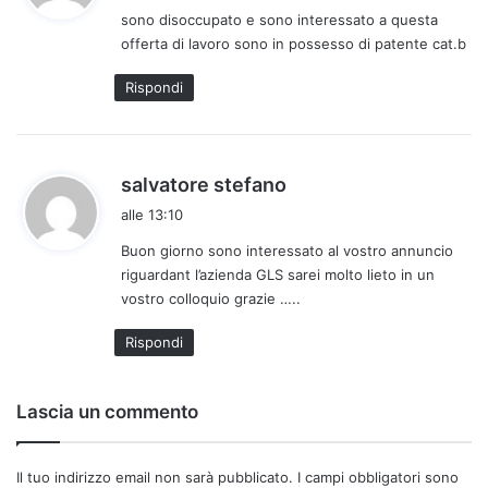
sono disoccupato e sono interessato a questa
e
offerta di lavoro sono in possesso di patente cat.b
t
t
Rispondi
o
:
h
salvatore stefano
a
alle 13:10
d
Buon giorno sono interessato al vostro annuncio
e
riguardant l’azienda GLS sarei molto lieto in un
t
vostro colloquio grazie …..
t
o
Rispondi
:
Lascia un commento
Il tuo indirizzo email non sarà pubblicato.
I campi obbligatori sono