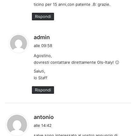
ticino per 15 anni,con patente .B: grazie.
t
t
Rispondi
o
:
h
admin
a
alle 09:58
d
Agostino,
e
dovresti contattare direttamente Gls-Italy! 🙂
t
t
Saluti,
lo Staff
o
:
Rispondi
h
antonio
a
alle 14:42
d
salve sono interessato al vostro annuncio di