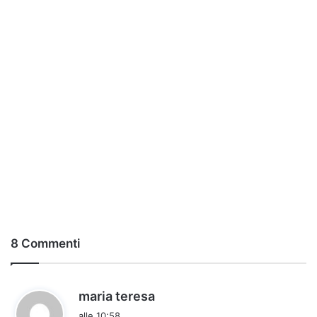
8 Commenti
h
maria teresa
a
alle 10:58