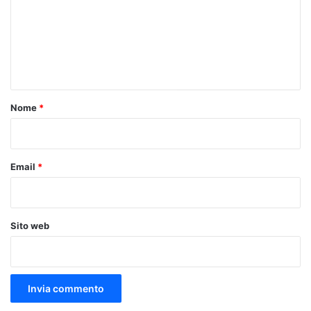
m
e
n
t
o
Nome
*
*
Email
*
Sito web