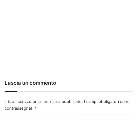
Lascia un commento
Il tuo indirizzo email non sarà pubblicato.
I campi obbligatori sono
contrassegnati
*
C
o
m