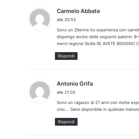
h
Carmelo Abbate
a
alle 20:53
d
Sono un 26enne ho esperienza con carrelli
e
dispongo anche delle seguenti patenti: 
t
merci regione Sicilia SE AVETE BISOGNO
t
o
Rispondi
:
h
Antonio Grifa
a
alle 21:03
d
Sono un ragazzo di 27 anni con molte esper
e
crisi…. Sarei disponibile in qualsiasi mansi
t
t
Rispondi
o
: