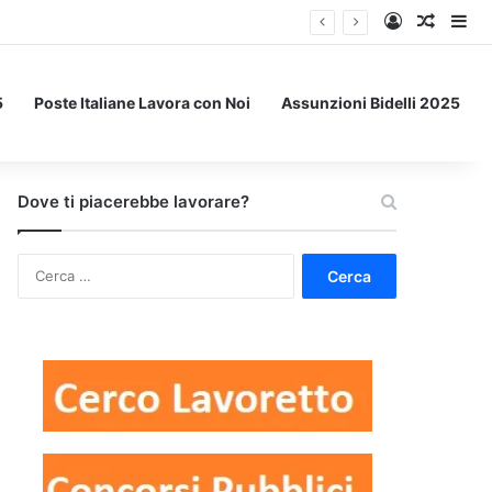
Accedi
Un art
Bar
5
Poste Italiane Lavora con Noi
Assunzioni Bidelli 2025
Dove ti piacerebbe lavorare?
Ricerca
per: