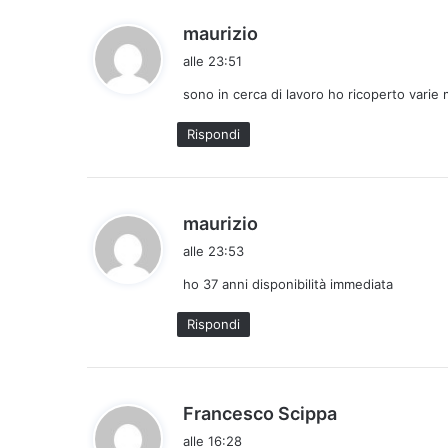
h
maurizio
a
alle 23:51
d
sono in cerca di lavoro ho ricoperto varie
e
t
Rispondi
t
o
:
h
maurizio
a
alle 23:53
d
ho 37 anni disponibilità immediata
e
t
Rispondi
t
o
:
h
Francesco Scippa
a
alle 16:28