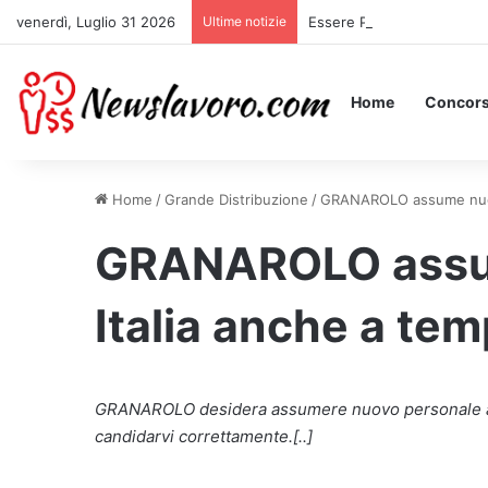
venerdì, Luglio 31 2026
Ultime notizie
Essere Pagati per Stare a 
Home
Concors
Home
/
Grande Distribuzione
/
GRANAROLO assume nuovi 
GRANAROLO assum
Italia anche a te
GRANAROLO desidera assumere nuovo personale all’
candidarvi correttamente.[..]