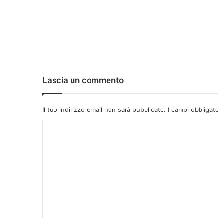
Lascia un commento
Il tuo indirizzo email non sarà pubblicato.
I campi obbligat
C
o
m
m
e
n
t