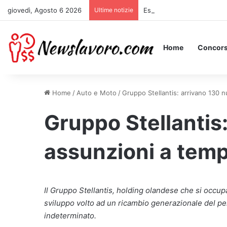
giovedì, Agosto 6 2026
Ultime notizie
Essere Pagati per Stare a 
Home
Concors
Home
/
Auto e Moto
/
Gruppo Stellantis: arrivano 130 
Gruppo Stellantis
assunzioni a temp
Il Gruppo Stellantis, holding olandese che si occup
sviluppo volto ad un ricambio generazionale del p
indeterminato.