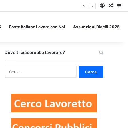
Accedi
Un art
Bar
5
Poste Italiane Lavora con Noi
Assunzioni Bidelli 2025
Dove ti piacerebbe lavorare?
Ricerca
per: