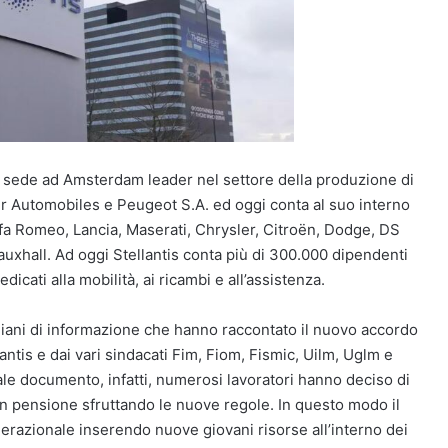
n sede ad Amsterdam leader nel settore della produzione di
ler Automobiles e Peugeot S.A. ed oggi conta al suo interno
lfa Romeo, Lancia, Maserati, Chrysler, Citroën, Dodge, DS
xhall. Ad oggi Stellantis conta più di 300.000 dipendenti
icati alla mobilità, ai ricambi e all’assistenza.
tidiani di informazione che hanno raccontato il nuovo accordo
antis e dai vari sindacati Fim, Fiom, Fismic, Uilm, Uglm e
le documento, infatti, numerosi lavoratori hanno deciso di
in pensione sfruttando le nuove regole. In questo modo il
erazionale inserendo nuove giovani risorse all’interno dei