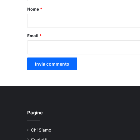
o
Nome
*
*
Email
*
Pagine
Chi Siamo
Contatti