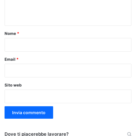
e
n
t
o
Nome
*
*
Email
*
Sito web
Dove ti piacerebbe lavorare?