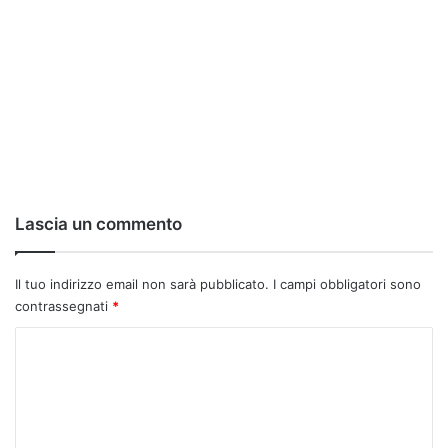
Lascia un commento
Il tuo indirizzo email non sarà pubblicato.
I campi obbligatori sono
contrassegnati
*
C
o
m
m