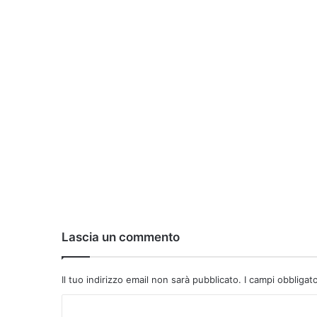
Lascia un commento
Il tuo indirizzo email non sarà pubblicato.
I campi obbligat
C