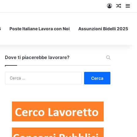
Accedi
Un art
Bar
5
Poste Italiane Lavora con Noi
Assunzioni Bidelli 2025
Dove ti piacerebbe lavorare?
Ricerca
per: