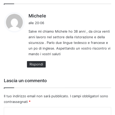
h
Michele
a
alle 20:06
d
Salve mi chiamo Michele ho 38 anni , da circa venti
e
anni lavoro nel settore della ristorazione e della
t
sicurezza . Parlo due lingue tedesco e francese e
t
un po di inglese. Aspettando un vostro riscontro vi
o
mando i vostri saluti
:
Rispondi
Lascia un commento
Il tuo indirizzo email non sarà pubblicato.
I campi obbligatori sono
contrassegnati
*
C