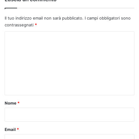
Il tuo indirizzo email non sarà pubblicato.
I campi obbligatori sono
contrassegnati
*
C
o
m
m
e
n
t
o
Nome
*
*
Email
*