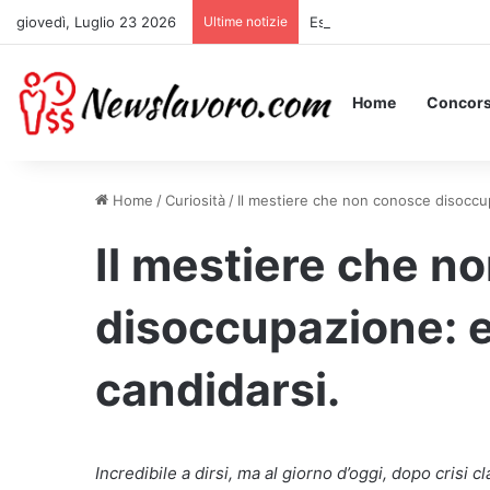
giovedì, Luglio 23 2026
Ultime notizie
Essere Pagati per Stare a 
Home
Concors
Home
/
Curiosità
/
Il mestiere che non conosce disoccu
Il mestiere che n
disoccupazione: 
candidarsi.
Incredibile a dirsi, ma al giorno d’oggi, dopo crisi 