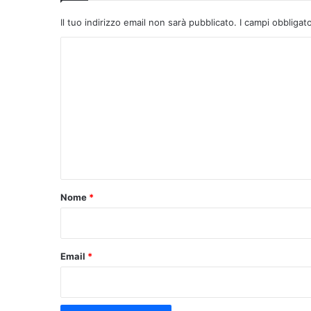
Il tuo indirizzo email non sarà pubblicato.
I campi obbligat
C
o
m
m
e
n
t
o
Nome
*
*
Email
*