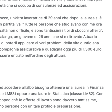
cietà che si occupa di consulenze ed assicurazioni.
co, un’altra lavoratrice di 29 anni che dopo la laurea si è
n partita iva. “Tutte le persone che studiavano con me ora
ltà non difficile, e sono tantissimi i tipi di sbocchi offerti”.
alanga, un giovane di 26 anni che si è ritrovato Attuario
di poterli applicare ai vari problemi della vita quotidiana.
 compagnia assicurativa e guadagna oggi più di 1.300 euro
sere entrato nell’ordine degli attuari.
 ed accedere all’albo bisogna ottenere una laurea in Finanza
asse LM83) oppure una laure in Statistica (classe LM82). Con
 dopodichè le offerte di lavoro sono davvero tantissime,
ano persone con un tale profilo e preparazione.