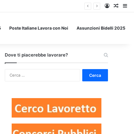
Accedi
Un art
Bar
5
Poste Italiane Lavora con Noi
Assunzioni Bidelli 2025
Dove ti piacerebbe lavorare?
Ricerca
per: