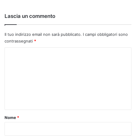
Lascia un commento
Il tuo indirizzo email non sarà pubblicato.
I campi obbligatori sono
contrassegnati
*
C
o
m
m
e
n
t
o
Nome
*
*