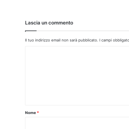
Lascia un commento
Il tuo indirizzo email non sarà pubblicato.
I campi obbligat
C
o
m
m
e
n
t
o
Nome
*
*