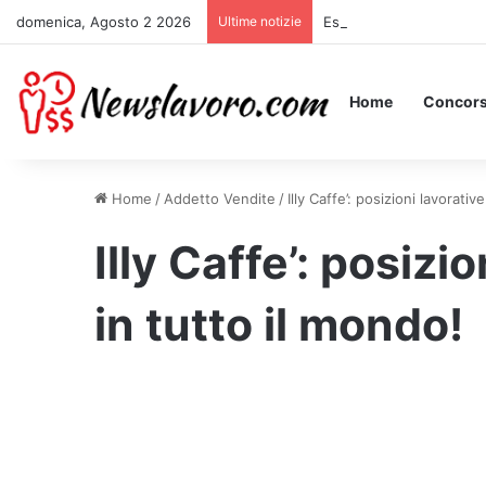
domenica, Agosto 2 2026
Ultime notizie
Essere Pagati per Stare 
Home
Concors
Home
/
Addetto Vendite
/
Illy Caffe’: posizioni lavorati
Illy Caffe’: posizi
in tutto il mondo!