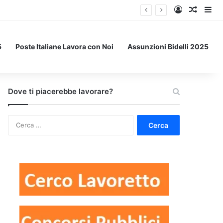
Accedi
Un art
Bar
5
Poste Italiane Lavora con Noi
Assunzioni Bidelli 2025
Dove ti piacerebbe lavorare?
Ricerca
per: