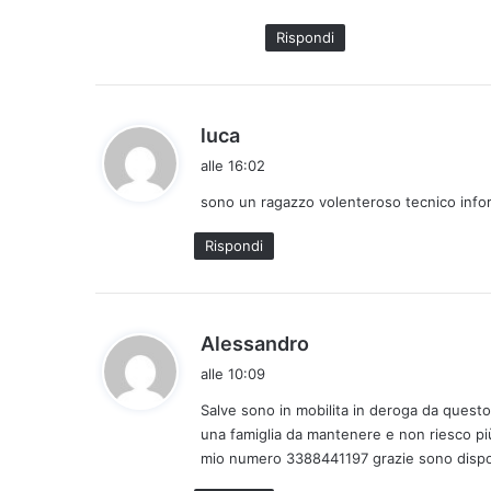
t
Rispondi
t
o
:
h
luca
a
alle 16:02
d
sono un ragazzo volenteroso tecnico inf
e
t
Rispondi
t
o
:
h
Alessandro
a
alle 10:09
d
Salve sono in mobilita in deroga da quest
e
una famiglia da mantenere e non riesco pi
t
mio numero 3388441197 grazie sono disposto 
t
o