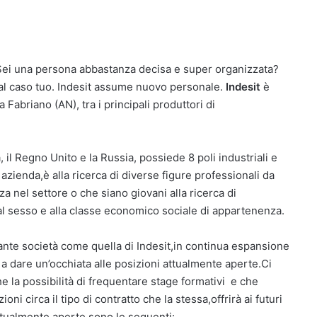
 Sei una persona abbastanza decisa e super organizzata?
 al caso tuo. Indesit assume nuovo personale.
Indesit
è
 Fabriano (AN), tra i principali produttori di
, il Regno Unito e la Russia, possiede 8 poli industriali e
azienda,è alla ricerca di diverse figure professionali da
a nel settore o che siano giovani alla ricerca di
al sesso e alla classe economico sociale di appartenenza.
tante società come quella di Indesit,in continua espansione
o a dare un’occhiata alle posizioni attualmente aperte.Ci
 la possibilità di frequentare stage formativi e che
 circa il tipo di contratto che la stessa,offrirà ai futuri
 attualmente aperte sono le seguenti: