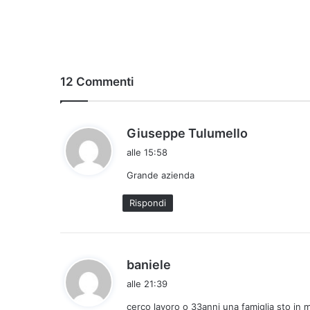
12 Commenti
h
Giuseppe Tulumello
a
alle 15:58
d
Grande azienda
e
t
Rispondi
t
o
:
h
baniele
a
alle 21:39
d
cerco lavoro o 33anni una famiglia sto in m
e