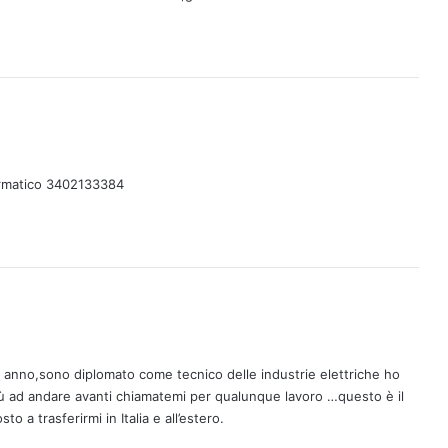
ormatico 3402133384
o anno,sono diplomato come tecnico delle industrie elettriche ho
ù ad andare avanti chiamatemi per qualunque lavoro …questo è il
a trasferirmi in Italia e all’estero.