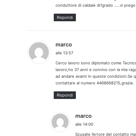
conduttore di caldaie di1grado …..vi prego
t
t
Rispondi
o
:
h
marco
a
alle 13:57
d
Cerco lavoro sono diplomato come Tecnico d
e
lavoro,ho 37 anni e convivo con la mia ra
t
ad andare avanti in queste condizioni.Se 
t
contattare al numero 4468668215,grazie.
o
:
Rispondi
h
marco
a
alle 14:00
d
Scusate l’errore del contatto m
e