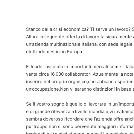
Stanco della crisi economica? Ti serve un lavoro?
Allora la seguente offerta di lavoro fa sicuramente
un’azienda multinazionale italiana, con sede legale a
elettrodomestici in Europa.
E’ leader assoluta in importanti mercati come l’Italia
vanta circa 16.000 collaboratori.Attualmente la nota 
inserire nel proprio organico,che abbiano esperienz
un’occupazione.Non vi saranno distinzioni in base 
Se il vostro sogno è quello di lavorare in un’impor
e di grande rilevanza a livello mondiale,vi invitiam
sembra doveroso ricordare che l’azienda offre anche
purtroppo non ci sono pervenute maggiori informazioni
impiegati e i relativi stipendi mensili.Le posizioni