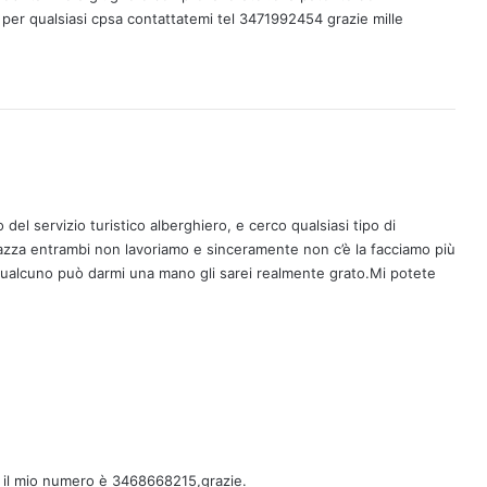
 per qualsiasi cpsa contattatemi tel 3471992454 grazie mille
el servizio turistico alberghiero, e cerco qualsiasi tipo di
gazza entrambi non lavoriamo e sinceramente non c’è la facciamo più
qualcuno può darmi una mano gli sarei realmente grato.Mi potete
a il mio numero è 3468668215,grazie.