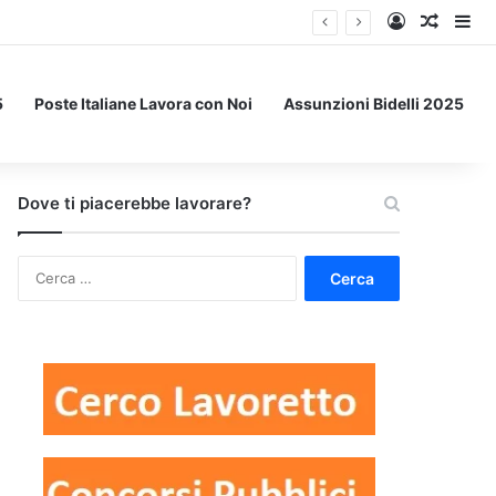
Accedi
Un art
Bar
5
Poste Italiane Lavora con Noi
Assunzioni Bidelli 2025
Dove ti piacerebbe lavorare?
Ricerca
per: