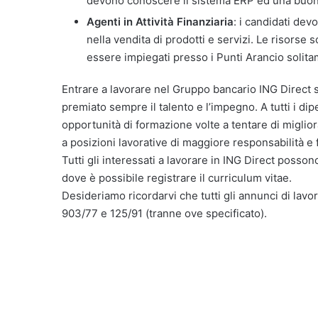
devono conoscere il sistema ERP ed una buo
Agenti in Attività Finanziaria
: i candidati dev
nella vendita di prodotti e servizi. Le risors
essere impiegati presso i Punti Arancio solitam
Entrare a lavorare nel Gruppo bancario ING Direct s
premiato sempre il talento e l’impegno. A tutti i di
opportunità di formazione volte a tentare di miglio
a posizioni lavorative di maggiore responsabilità e f
Tutti gli interessati a lavorare in ING Direct possono
dove è possibile registrare il curriculum vitae.
Desideriamo ricordarvi che tutti gli annunci di lavor
903/77 e 125/91 (tranne ove specificato).