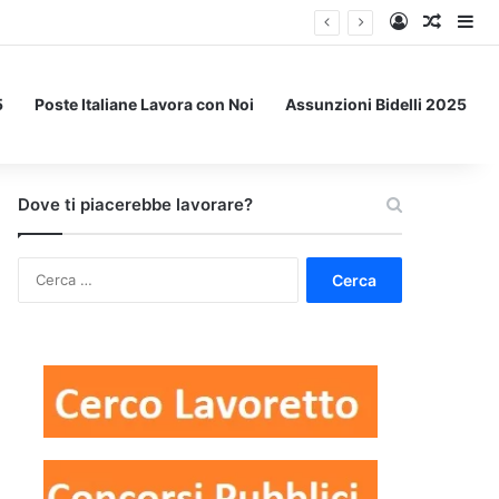
Accedi
Un art
Bar
5
Poste Italiane Lavora con Noi
Assunzioni Bidelli 2025
Dove ti piacerebbe lavorare?
Ricerca
per: