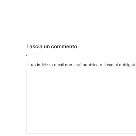
Lascia un commento
Il tuo indirizzo email non sarà pubblicato.
I campi obbligat
C
o
m
m
e
n
t