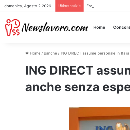
domenica, Agosto 2 2026
Ultime notizie
Essere Pagati per Stare 
Home
Concors
Home
/
Banche
/
ING DIRECT assume personale in Itali
ING DIRECT assume
anche senza espe