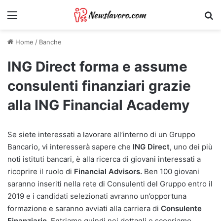
Menu
Ri
Home
/
Banche
ING Direct forma e assume
consulenti finanziari grazie
alla ING Financial Academy
Se siete interessati a lavorare all’interno di un Gruppo
Bancario, vi interesserà sapere che
ING Direct
, uno dei più
noti istituti bancari, è alla ricerca di giovani interessati a
ricoprire il ruolo di
Financial Advisors.
Ben 100 giovani
saranno inseriti nella rete di Consulenti del Gruppo entro il
2019 e i candidati selezionati avranno un’opportuna
formazione e saranno avviati alla carriera di
Consulente
Finanziario
. Entriamo quindi nei dettagli e scopriamo