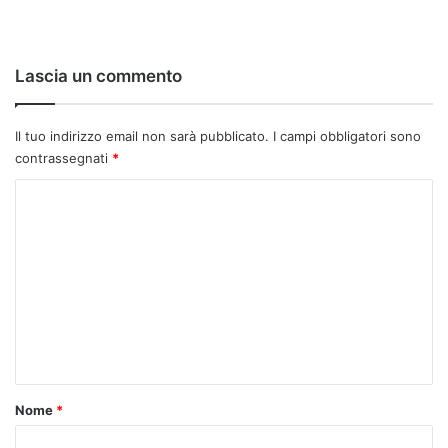
Lascia un commento
Il tuo indirizzo email non sarà pubblicato.
I campi obbligatori sono
contrassegnati
*
C
o
m
m
e
n
t
o
Nome
*
*